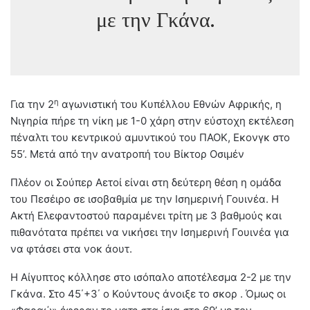
με την Γκάνα.
η
Για την 2
αγωνιστική του Κυπέλλου Εθνών Αφρικής, η
Νιγηρία πήρε τη νίκη με 1-0 χάρη στην εύστοχη εκτέλεση
πέναλτι του κεντρικού αμυντικού του ΠΑΟΚ, Εκονγκ στο
55’. Μετά από την ανατροπή του Βίκτορ Οσιμέν
Πλέον οι Σούπερ Αετοί είναι στη δεύτερη θέση η ομάδα
του Πεσέιρο σε ισοβαθμία με την Ισημερινή Γουινέα. Η
Ακτή Ελεφαντοστού παραμένει τρίτη με 3 βαθμούς και
πιθανότατα πρέπει να νικήσει την Ισημερινή Γουινέα για
να φτάσει στα νοκ άουτ.
Η Αίγυπτος κόλλησε στο ισόπαλο αποτέλεσμα 2-2 με την
Γκάνα. Στο 45΄+3΄ ο Κούντους άνοιξε το σκορ . Όμως οι