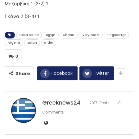
Μοζαμβίκη 1 (2-2) 1
Γκάνα 2 (3-4) 1
Copa Africa
egypt
Ghana
ivory coast
Kingsportgr
Nigeria
salah
slider
0
Facebook
Twitter
Share
Greeknews24
28171 Posts
0
Comments