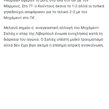
«Φαραώ» έφεραν το ματς στα ίσια στο 69’ με τον
Μάρμους. Στο 71΄ ο Κούντους έκανε το 1-2 αλλά οι τυπικά
γηπεδούχοι ισοφάρισαν για το τελικό 2-2 με τον
Μοχάμεντ στο 74’.
Μελανό σημείο η αναγκαστική αλλαγή του Μοχάμεντ
Σαλάχ ο σταρ της Λίβερπουλ ένιωσε ενοχλήσεις κατά τη
διάρκεια του αγώνα. Ο Σαλάχ υπέστη μυϊκό τραυματισμό
αλλά δεν έχει βγει ακόμα η επίσημη ιατρική ανακοίνωση.