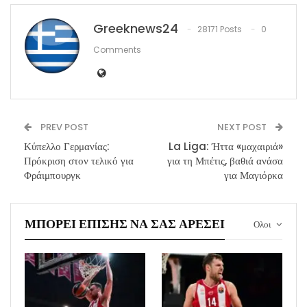
Greeknews24
28171 Posts
0
Comments
PREV POST
NEXT POST
Κύπελλο Γερμανίας:
La Liga: Ήττα «μαχαιριά»
Πρόκριση στον τελικό για
για τη Μπέτις, βαθιά ανάσα
Φράιμπουργκ
για Μαγιόρκα
ΜΠΟΡΕΊ ΕΠΊΣΗΣ ΝΑ ΣΑΣ ΑΡΈΣΕΙ
Ολοι