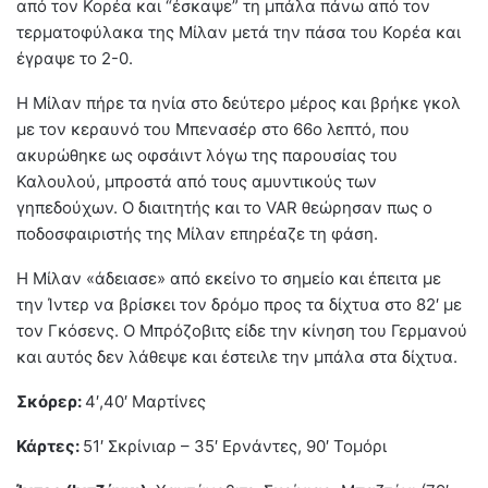
από τον Κορέα και “έσκαψε” τη μπάλα πάνω από τον
τερματοφύλακα της Μίλαν μετά την πάσα του Κορέα και
έγραψε το 2-0.
Η Μίλαν πήρε τα ηνία στο δεύτερο μέρος και βρήκε γκολ
με τον κεραυνό του Μπενασέρ στο 66ο λεπτό, που
ακυρώθηκε ως οφσάιντ λόγω της παρουσίας του
Καλουλού, μπροστά από τους αμυντικούς των
γηπεδούχων. Ο διαιτητής και το VAR θεώρησαν πως ο
ποδοσφαιριστής της Μίλαν επηρέαζε τη φάση.
Η Μίλαν «άδειασε» από εκείνο το σημείο και έπειτα με
την Ίντερ να βρίσκει τον δρόμο προς τα δίχτυα στο 82′ με
τον Γκόσενς. Ο Μπρόζοβιτς είδε την κίνηση του Γερμανού
και αυτός δεν λάθεψε και έστειλε την μπάλα στα δίχτυα.
Σκόρερ:
4′,40′ Μαρτίνες
Κάρτες:
51′ Σκρίνιαρ – 35′ Ερνάντες, 90′ Τομόρι