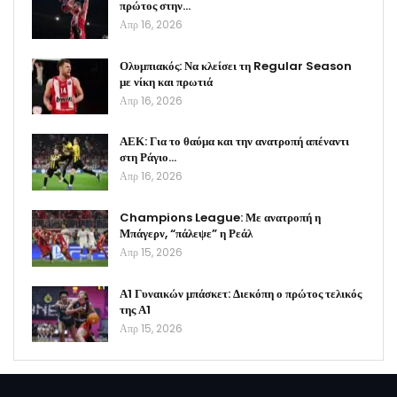
πρώτος στην…
Απρ 16, 2026
Ολυμπιακός: Να κλείσει τη Regular Season
με νίκη και πρωτιά
Απρ 16, 2026
ΑΕΚ: Για το θαύμα και την ανατροπή απέναντι
στη Ράγιο…
Απρ 16, 2026
Champions League: Με ανατροπή η
Μπάγερν, “πάλεψε” η Ρεάλ
Απρ 15, 2026
Α1 Γυναικών μπάσκετ: Διεκόπη ο πρώτος τελικός
της Α1
Απρ 15, 2026