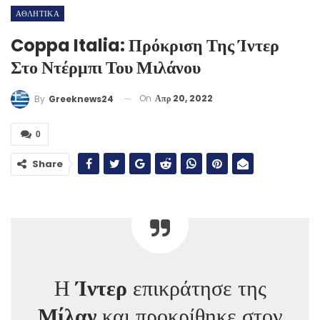
ΑΘΛΗΤΙΚΑ
Coppa Italia: Πρόκριση Της Ίντερ
Στο Ντέρμπι Του Μιλάνου
On
Απρ 20, 2022
By
Greeknews24
0
Share
Η
Ίντερ
επικράτησε της
Μίλαν
και προκρίθηκε στον