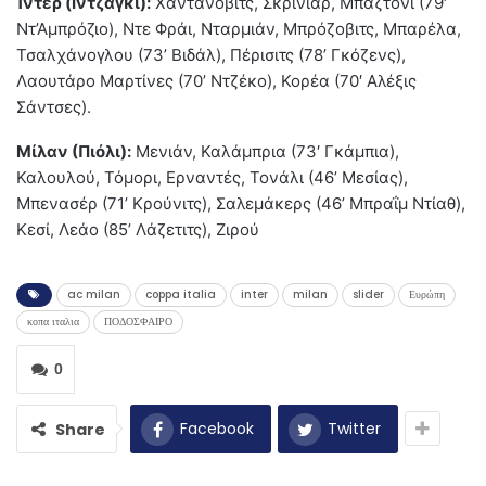
Ίντερ (Ιντζάγκι):
Χαντάνοβιτς, Σκρίνιαρ, Μπαζτόνι (79′
Ντ’Αμπρόζιο), Ντε Φράι, Νταρμιάν, Μπρόζοβιτς, Μπαρέλα,
Τσαλχάνογλου (73’ Βιδάλ), Πέρισιτς (78’ Γκόζενς),
Λαουτάρο Μαρτίνες (70’ Ντζέκο), Κορέα (70′ Αλέξις
Σάντσες).
Μίλαν (Πιόλι):
Μενιάν, Καλάμπρια (73′ Γκάμπια),
Καλουλού, Τόμορι, Ερναντές, Τονάλι (46’ Μεσίας),
Μπενασέρ (71’ Κρούνιτς), Σαλεμάκερς (46’ Μπραΐμ Ντίαθ),
Κεσί, Λεάο (85’ Λάζετιτς), Ζιρού
ac milan
coppa italia
inter
milan
slider
Ευρώπη
κοπα ιταλια
ΠΟΔΟΣΦΑΙΡΟ
0
Facebook
Twitter
Share