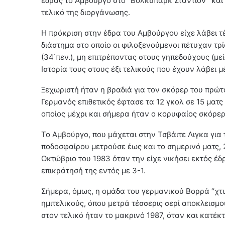
έδρας το Αμβούργο στο “Βολκσπαρκ Στάντιον” και θ
τελικό της διοργάνωσης.
Η πρόκριση στην έδρα του Αμβούργου είχε λάβει 
διάστημα στο οποίο οι φιλοξενούμενοι πέτυχαν τρία
(34΄πεν.), μη επιτρέποντας στους γηπεδούχους (μ
Ιστορία τους στους έξι τελικούς που έχουν λάβει μ
Ξεχωριστή ήταν η βραδιά για τον σκόρερ του πρώ
Γερμανός επιθετικός έφτασε τα 12 γκολ σε 15 ματς
οποίος μέχρι και σήμερα ήταν ο κορυφαίος σκόρερ
Το Αμβούργο, που μάχεται στην Τσβάιτε Λιγκα για
ποδοσφαίρου μετρούσε έως και το σημερινό ματς, 2
Οκτώβριο του 1983 όταν την είχε νικήσει εκτός έδ
επικράτησή της εντός με 3-1.
Σήμερα, όμως, η ομάδα του γερμανικού Βορρά “χτ
ημιτελικούς, όπου μετρά τέσσερις σερί αποκλεισμ
στον τελικό ήταν το μακρινό 1987, όταν και κατέκτ