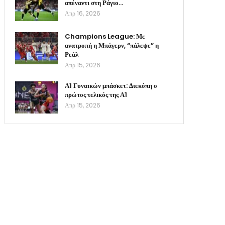
απέναντι στη Ράγιο…
Απρ 16, 2026
Champions League: Με
ανατροπή η Μπάγερν, “πάλεψε” η
Ρεάλ
Απρ 15, 2026
Α1 Γυναικών μπάσκετ: Διεκόπη ο
πρώτος τελικός της Α1
Απρ 15, 2026