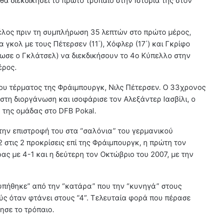
α διεκδικήσει το πρώτο τρόπαιο στην Ιστορία της στον
τέλος πριν τη συμπλήρωση 35 λεπτών στο πρώτο μέρος,
 γκολ με τους Πέτερσεν (11΄), Χόφλερ (17΄) και Γκρίφο
είωσε ο Γκλάτσελ) να διεκδικήσουν το 4ο Κύπελλο στην
έρος.
του τέρματος της Φράιμπουργκ, Νιλς Πέτερσεν. Ο 33χρονος
 στη διοργάνωση και ισοφάρισε τον Αλεξάντερ Ιασβίλι, ο
 της ομάδας στο DFB Pokal.
 την επιστροφή του στα “σαλόνια” του γερμανικού
 στις 2 προκρίσεις επί της Φράιμπουργκ, η πρώτη τον
ρας με 4-1 και η δεύτερη τον Οκτώβριο του 2007, με την
υπήθηκε” από την “κατάρα” που την “κυνηγά” στους
ούς όταν φτάνει στους “4”. Τελευταία φορά που πέρασε
ησε το τρόπαιο.