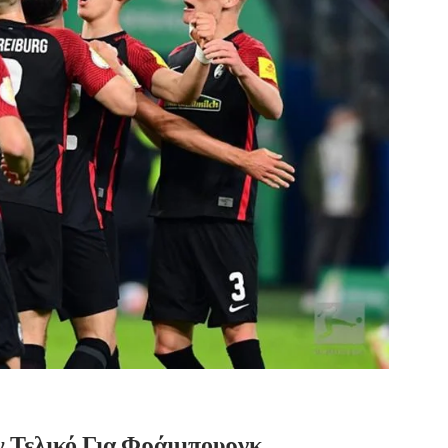
 Τελικό Για Φράιμπουργκ