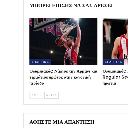
ΜΠΟΡΕΊ ΕΠΊΣΗΣ ΝΑ ΣΑΣ ΑΡΈΣΕΙ
ΑΘΛΗΤΙΚΑ
ΑΘΛΗΤΙΚΑ
Ολυμπιακός: Νίκησε την Αρμάνι και
Ολυμπιακός: 
τερμάτισε πρώτος στην κανονική
Regular Sea
περίοδο
πρωτιά
PREV
NEXT
ΑΦΉΣΤΕ ΜΙΑ ΑΠΆΝΤΗΣΗ