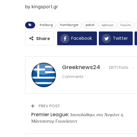
by kingsport.gr
fraiburg
hamburger
pokal
αμβουργο
Ευρώπη
Facebook
Twitter
Share
Greeknews24
28171 Posts
Comments
PREV POST
Premier League: Ισοπεδώθηκε στο Άνφιλντ η
Μάντσεστερ Γιουνάιτεντ