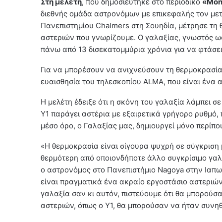
Στη μελέτη
, που δημοσιεύτηκε στο περιοδικό
«Mont
διεθνής ομάδα αστρονόμων με επικεφαλής τον με
Πανεπιστημίου Chalmers στη Σουηδία, μέτρησε τη
αστεριών που γνωρίζουμε. Ο γαλαξίας, γνωστός ως 
πάνω από 13 δισεκατομμύρια χρόνια για να φτάσει
Για να μπορέσουν να ανιχνεύσουν τη θερμοκρασία
ευαισθησία του τηλεσκοπίου ALMA, που είναι ένα 
Η μελέτη έδειξε ότι η σκόνη του γαλαξία λάμπει σ
Y1 παράγει αστέρια με εξαιρετικά γρήγορο ρυθμό,
μέσο όρο, ο Γαλαξίας μας, δημιουργεί μόνο περίπο
«Η θερμοκρασία είναι σίγουρα ψυχρή σε σύγκριση 
θερμότερη από οποιονδήποτε άλλο συγκρίσιμο γαλα
ο αστρονόμος στο Πανεπιστήμιο Nagoya στην Ιαπωνί
είναι πραγματικά ένα ακραίο εργοστάσιο αστεριώ
γαλαξία σαν κι αυτόν, πιστεύουμε ότι θα μπορούσ
αστεριών, όπως ο Y1, θα μπορούσαν να ήταν συνη