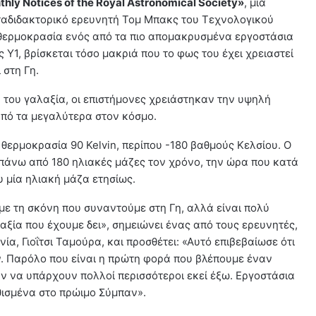
hly Notices of the Royal Astronomical Society»
, μια
ταδιδακτορικό ερευνητή Τομ Μπακς του Τεχνολογικού
 θερμοκρασία ενός από τα πιο απομακρυσμένα εργοστάσια
Y1, βρίσκεται τόσο μακριά που το φως του έχει χρειαστεί
 στη Γη.
 του γαλαξία, οι επιστήμονες χρειάστηκαν την υψηλή
από τα μεγαλύτερα στον κόσμο.
ε θερμοκρασία 90 Kelvin, περίπου -180 βαθμούς Κελσίου. Ο
 πάνω από 180 ηλιακές μάζες τον χρόνο, την ώρα που κατά
υ μία ηλιακή μάζα ετησίως.
με τη σκόνη που συναντούμε στη Γη, αλλά είναι πολύ
ξία που έχουμε δει», σημειώνει ένας από τους ερευνητές,
α, Γιοΐτσι Ταμούρα, και προσθέτει: «Αυτό επιβεβαίωσε ότι
ν. Παρόλο που είναι η πρώτη φορά που βλέπουμε έναν
αν να υπάρχουν πολλοί περισσότεροι εκεί έξω. Εργοστάσια
θισμένα στο πρώιμο Σύμπαν».