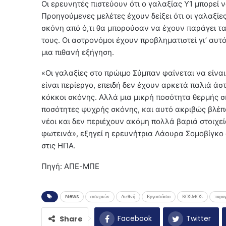
Οι ερευνητές πιστεύουν ότι ο γαλαξίας Y1 μπορεί 
Προηγούμενες μελέτες έχουν δείξει ότι οι γαλαξί
σκόνη από ό,τι θα μπορούσαν να έχουν παράγει τ
τους. Οι αστρονόμοι έχουν προβληματιστεί γι’ αυτ
μια πιθανή εξήγηση.
«Οι γαλαξίες στο πρώιμο Σύμπαν φαίνεται να είναι
είναι περίεργο, επειδή δεν έχουν αρκετά παλιά άσ
κόκκοι σκόνης. Αλλά μια μικρή ποσότητα θερμής σ
ποσότητες ψυχρής σκόνης, και αυτό ακριβώς βλέπο
νέοι και δεν περιέχουν ακόμη πολλά βαριά στοιχε
φωτεινά», εξηγεί η ερευνήτρια Λάουρα Σομοβίγκο α
στις ΗΠΑ.
Πηγή: ΑΠΕ-ΜΠΕ
News
αστεριών
Διεθνή
Εργοστάσιο
ΚΟΣΜΟΣ
παρα
Facebook
Twitter
Share