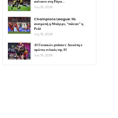
απέναντι στη Ράγιο…
Απρ 16, 2026
Champions League: Με
ανατροπή η Μπάγερν, “πάλεψε” η
Ρεάλ
Απρ 15, 2026
Α1 Γυναικών μπάσκετ: Διεκόπη ο
πρώτος τελικός της Α1
Απρ 15, 2026