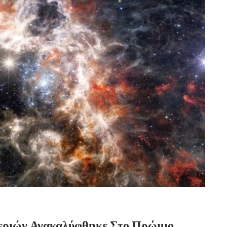
εριών Ανακαλύφθηκε Στο Πρώιμο