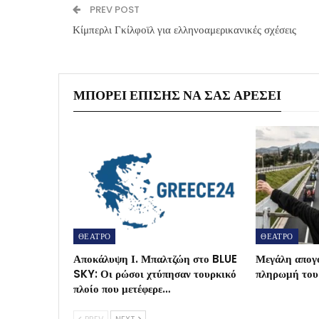
PREV POST
Κίμπερλι Γκίλφοϊλ για ελληνοαμερικανικές σχέσεις
ΜΠΟΡΕΊ ΕΠΊΣΗΣ ΝΑ ΣΑΣ ΑΡΈΣΕΙ
ΘΕΑΤΡΟ
ΘΕΑΤΡΟ
Αποκάλυψη Ι. Μπαλτζώη στο BLUE
Μεγάλη απογ
SKY: Οι ρώσοι χτύπησαν τουρκικό
πληρωμή τ
πλοίο που μετέφερε…