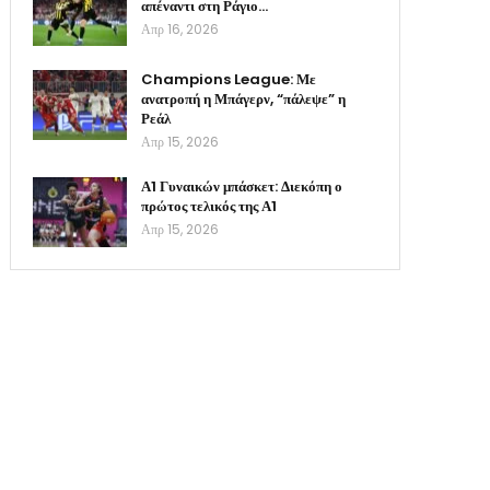
απέναντι στη Ράγιο…
Απρ 16, 2026
Champions League: Με
ανατροπή η Μπάγερν, “πάλεψε” η
Ρεάλ
Απρ 15, 2026
Α1 Γυναικών μπάσκετ: Διεκόπη ο
πρώτος τελικός της Α1
Απρ 15, 2026