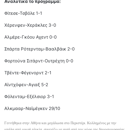
Αναλυτικά το πρόγραμμα:
Φίτεσε-Τσβόλε 1-1
Χέρενφεν-Χεράκλες 3-0
Αλμέρε-Γκόου Αχεντ 0-0
Σπάρτα Ρότερνταμ-Βααλβάικ 2-0
Φορτούνα Σιτάρντ-Ουτρέχτη 0-0
Τβέντε-Φέγενορντ 2-1
Αϊντχόφεν-Αγιαξ 5-2
Φόλενταμ-Εξέλσιορ 3-1
Αλκμααρ-Ναϊμέγκεν 29/10
Γεννήθηκα στην Αθήνα και μεγάλωσα στο Περιστέρι. Κολλημένος με την
μπάλα από μικρή ηλικία, συνεχίζω με αυτή από τον χώρο της δημοσιογραφίας.