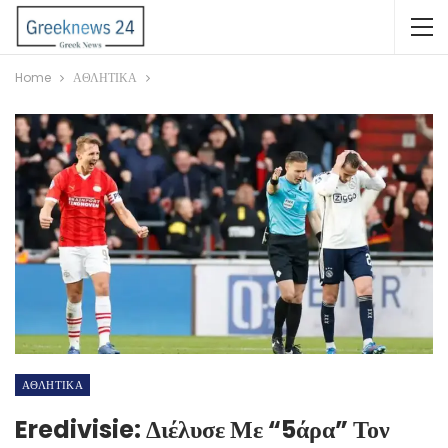
Home
ΑΘΛΗΤΙΚΑ
ΑΘΛΗΤΙΚΑ
Eredivisie: Διέλυσε Με “5άρα” Τον