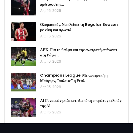
πρώτος στην…
Απρ 16, 2026
Ολυμπιακός: Να κλείσει τη Regular Season
με νίκη και πρωτιά
Απρ 16, 2026
ΑΕΚ: Για το θαύμα και την ανατροπή απέναντι
στη Ράγιο…
Απρ 16, 2026
Champions League: Με ανατροπή η
Μπάγερν, “πάλεψε” η Ρεάλ
Απρ 15, 2026
Α1 Γυναικών μπάσκετ: Διεκόπη ο πρώτος τελικός
της Α1
Απρ 15, 2026