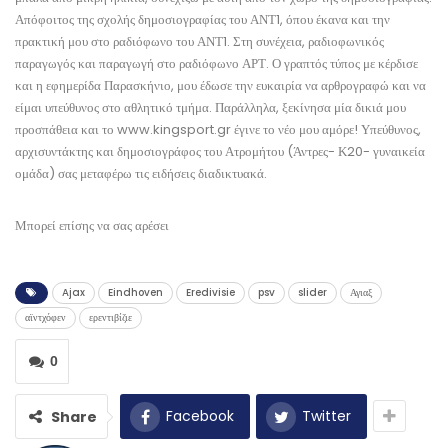
Απόφοιτος της σχολής δημοσιογραφίας του ΑΝΤ1, όπου έκανα και την
πρακτική μου στο ραδιόφωνο του ΑΝΤ1. Στη συνέχεια, ραδιοφωνικός
παραγωγός και παραγωγή στο ραδιόφωνο ΑΡΤ. Ο γραπτός τύπος με κέρδισε
και η εφημερίδα Παρασκήνιο, μου έδωσε την ευκαιρία να αρθρογραφώ και να
είμαι υπεύθυνος στο αθλητικό τμήμα. Παράλληλα, ξεκίνησα μία δικιά μου
προσπάθεια και το www.kingsport.gr έγινε το νέο μου αμόρε! Υπεύθυνος,
αρχισυντάκτης και δημοσιογράφος του Ατρομήτου (Άντρες- Κ20- γυναικεία
ομάδα) σας μεταφέρω τις ειδήσεις διαδικτυακά.
Μπορεί επίσης να σας αρέσει
Ajax
Eindhoven
Eredivisie
psv
slider
Αγιαξ
αϊντχόφεν
ερεντιβίζιε
0
Facebook
Twitter
Share