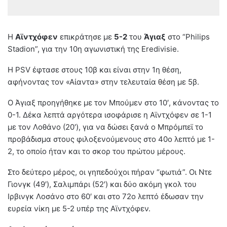
H
Αϊντχόφεν
επικράτησε με
5-2
του
Άγιαξ
στο “Philips
Stadion”, για την 10η αγωνιστική της Eredivisie.
H PSV έφτασε στους 10β και είναι στην 1η θέση,
αφήνοντας τον «Αίαντα» στην τελευταία θέση με 5β.
Ο Άγιαξ προηγήθηκε με τον Μπούμεν στο 10′, κάνοντας το
0-1. Δέκα λεπτά αργότερα ισοφάρισε η Αϊντχόφεν σε 1-1
με τον Λοθάνο (20′), για να δώσει ξανά ο Μπρόμπεϊ το
προβάδισμα στους φιλοξενούμενους στο 40ο λεπτό με 1-
2, το οποίο ήταν και το σκορ του πρώτου μέρους.
Στο δεύτερο μέρος, οι γηπεδούχοι πήραν “φωτιά”. Οι Ντε
Γιονγκ (49′), Σαλιμπάρι (52′) και δύο ακόμη γκολ του
Ιρβινγκ Λοσάνο στο 60′ και στο 72ο λεπτό έδωσαν την
ευρεία νίκη με 5-2 υπέρ της Αϊντχόφεν.