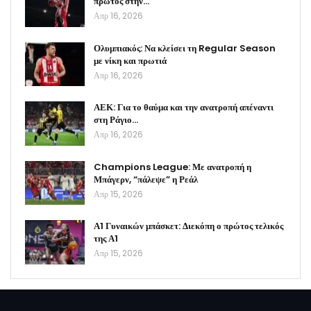
πρώτος στην…
Απρ 16, 2026
Ολυμπιακός: Να κλείσει τη Regular Season
με νίκη και πρωτιά
Απρ 16, 2026
ΑΕΚ: Για το θαύμα και την ανατροπή απέναντι
στη Ράγιο…
Απρ 16, 2026
Champions League: Με ανατροπή η
Μπάγερν, “πάλεψε” η Ρεάλ
Απρ 15, 2026
Α1 Γυναικών μπάσκετ: Διεκόπη ο πρώτος τελικός
της Α1
Απρ 15, 2026