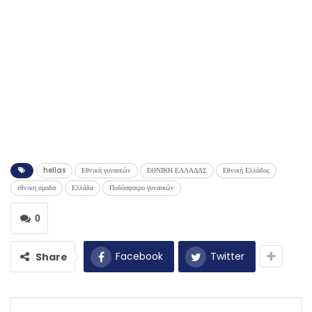
hellas
Εθνική γυναικών
ΕΘΝΙΚΗ ΕΛΛΑΔΑΣ
Εθνική Ελλάδος
εθνικη ομαδα
Ελλάδα
Ποδόσφαιρο γυναικών
0
Facebook
Twitter
Share