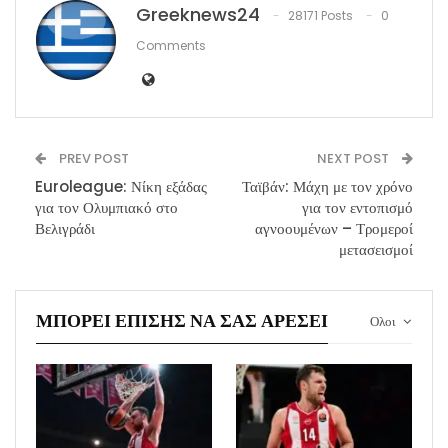
Greeknews24
28171 Posts
0
Comments
PREV POST
NEXT POST
Euroleague: Νίκη εξάδας
Ταϊβάν: Μάχη με τον χρόνο
για τον Ολυμπιακό στο
για τον εντοπισμό
Βελιγράδι
αγνοουμένων – Τρομεροί
μετασεισμοί
ΜΠΟΡΕΊ ΕΠΊΣΗΣ ΝΑ ΣΑΣ ΑΡΈΣΕΙ
Ολοι