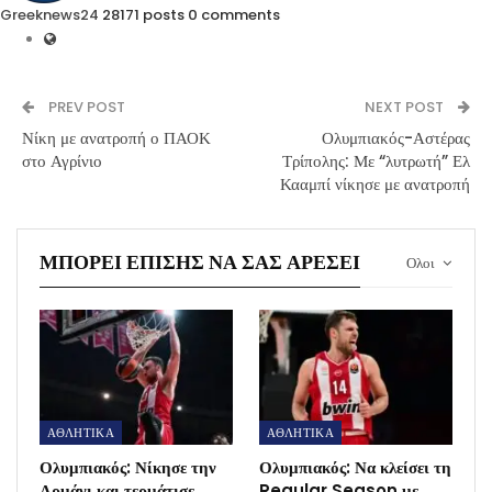
Greeknews24
28171 posts
0 comments
PREV POST
NEXT POST
Νίκη με ανατροπή ο ΠΑΟΚ
Ολυμπιακός-Αστέρας
στο Αγρίνιο
Τρίπολης: Με “λυτρωτή” Ελ
Κααμπί νίκησε με ανατροπή
ΜΠΟΡΕΊ ΕΠΊΣΗΣ ΝΑ ΣΑΣ ΑΡΈΣΕΙ
Ολοι
ΑΘΛΗΤΙΚΑ
ΑΘΛΗΤΙΚΑ
Ολυμπιακός: Νίκησε την
Ολυμπιακός: Να κλείσει τη
Αρμάνι και τερμάτισε
Regular Season με