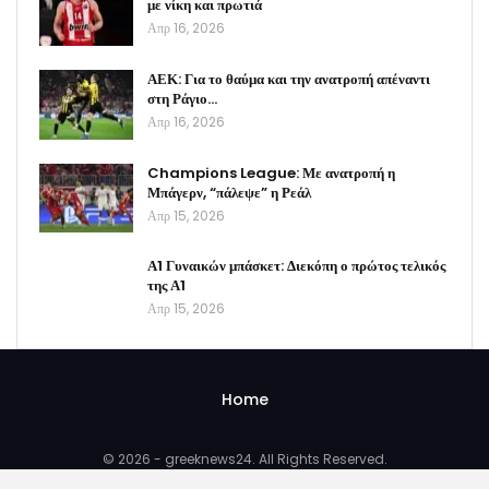
με νίκη και πρωτιά
Απρ 16, 2026
ΑΕΚ: Για το θαύμα και την ανατροπή απέναντι
στη Ράγιο…
Απρ 16, 2026
Champions League: Με ανατροπή η
Μπάγερν, “πάλεψε” η Ρεάλ
Απρ 15, 2026
Α1 Γυναικών μπάσκετ: Διεκόπη ο πρώτος τελικός
της Α1
Απρ 15, 2026
Home
© 2026 - greeknews24. All Rights Reserved.