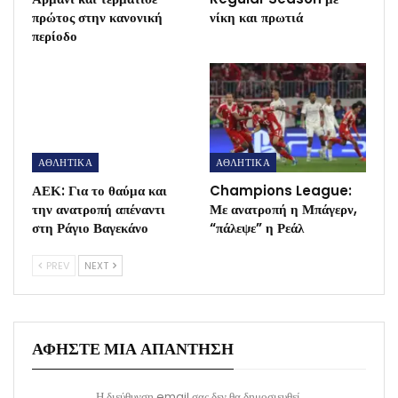
πρώτος στην κανονική
νίκη και πρωτιά
περίοδο
ΑΘΛΗΤΙΚΑ
ΑΘΛΗΤΙΚΑ
ΑΕΚ: Για το θαύμα και
Champions League:
την ανατροπή απέναντι
Με ανατροπή η Μπάγερν,
στη Ράγιο Βαγεκάνο
“πάλεψε” η Ρεάλ
PREV
NEXT
ΑΦΉΣΤΕ ΜΙΑ ΑΠΆΝΤΗΣΗ
Η διεύθυνση email σας δεν θα δημοσιευθεί.