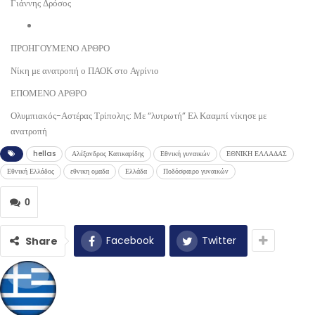
Γιάννης Δρόσος
ΠΡΟΗΓΟΥΜΕΝΟ ΑΡΘΡΟ
Νίκη με ανατροπή ο ΠΑΟΚ στο Αγρίνιο
ΕΠΟΜΕΝΟ ΑΡΘΡΟ
Ολυμπιακός-Αστέρας Τρίπολης: Με “λυτρωτή” Ελ Κααμπί νίκησε με
ανατροπή
hellas
Αλέξανδρος Κατικαρίδης
Εθνική γυναικών
ΕΘΝΙΚΗ ΕΛΛΑΔΑΣ
Εθνική Ελλάδος
εθνικη ομαδα
Ελλάδα
Ποδόσφαιρο γυναικών
0
Facebook
Twitter
Share