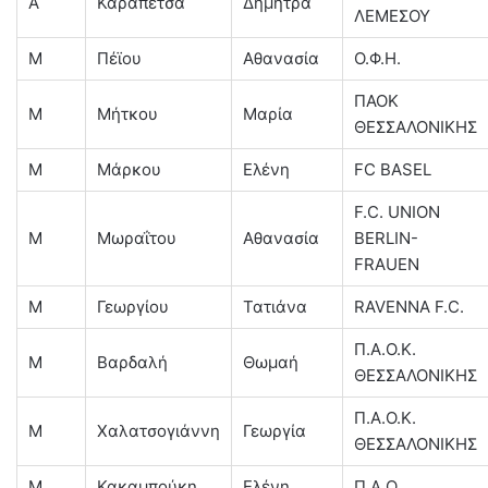
Α
Καραπέτσα
Δήμητρα
ΛΕΜΕΣΟΥ
Μ
Πέϊου
Αθανασία
Ο.Φ.Η.
ΠΑΟΚ
Μ
Μήτκου
Μαρία
ΘΕΣΣΑΛΟΝΙΚΗΣ
M
Μάρκου
Ελένη
FC BASEL
F.C. UNION
Μ
Μωραΐτου
Αθανασία
BERLIN-
FRAUEN
Μ
Γεωργίου
Τατιάνα
RAVENNA F.C.
Π.Α.Ο.Κ.
Μ
Βαρδαλή
Θωμαή
ΘΕΣΣΑΛΟΝΙΚΗΣ
Π.Α.Ο.Κ.
Μ
Χαλατσογιάννη
Γεωργία
ΘΕΣΣΑΛΟΝΙΚΗΣ
Μ
Κακαμπούκη
Ελένη
Π.Α.Ο.