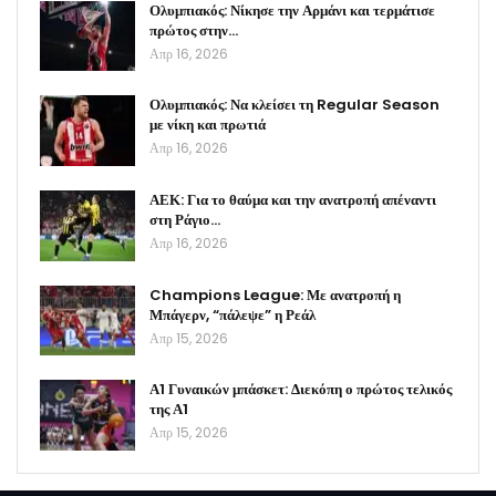
Ολυμπιακός: Νίκησε την Αρμάνι και τερμάτισε
πρώτος στην…
Απρ 16, 2026
Ολυμπιακός: Να κλείσει τη Regular Season
με νίκη και πρωτιά
Απρ 16, 2026
ΑΕΚ: Για το θαύμα και την ανατροπή απέναντι
στη Ράγιο…
Απρ 16, 2026
Champions League: Με ανατροπή η
Μπάγερν, “πάλεψε” η Ρεάλ
Απρ 15, 2026
Α1 Γυναικών μπάσκετ: Διεκόπη ο πρώτος τελικός
της Α1
Απρ 15, 2026