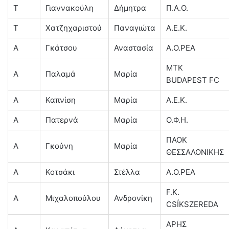
T
Γιαννακούλη
Δήμητρα
Π.Α.Ο.
Τ
Χατζηχαριστού
Παναγιώτα
Α.Ε.Κ.
Α
Γκάτσου
Αναστασία
Α.Ο.ΡΕΑ
MTK
A
Παλαμά
Μαρία
BUDAPEST FC
A
Καπνίση
Μαρία
Α.Ε.Κ.
Α
Πατερνά
Μαρία
Ο.Φ.Η.
ΠΑΟΚ
A
Γκούνη
Μαρία
ΘΕΣΣΑΛΟΝΙΚΗΣ
A
Κοτσάκι
Στέλλα
Α.Ο.ΡΕΑ
F.K.
A
Μιχαλοπούλου
Ανδρονίκη
CSÍKSZEREDA
ΑΡΗΣ