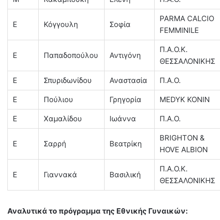
PARMA CALCIO
Ε
Κόγγουλη
Σοφία
FEMMINILE
Π.Α.Ο.Κ.
Ε
Παπαδοπούλου
Αντιγόνη
ΘΕΣΣΑΛΟΝΙΚΗΣ
E
Σπυριδωνίδου
Αναστασία
Π.Α.Ο.
Ε
Πούλιου
Γρηγορία
MEDYK KONIN
Ε
Χαμαλίδου
Ιωάννα
Π.Α.Ο.
BRIGHTON &
Ε
Σαρρή
Βεατρίκη
HOVE ALBION
Π.Α.Ο.Κ.
Ε
Γιαννακά
Βασιλική
ΘΕΣΣΑΛΟΝΙΚΗΣ
Αναλυτικά το πρόγραμμα της Εθνικής Γυναικών: