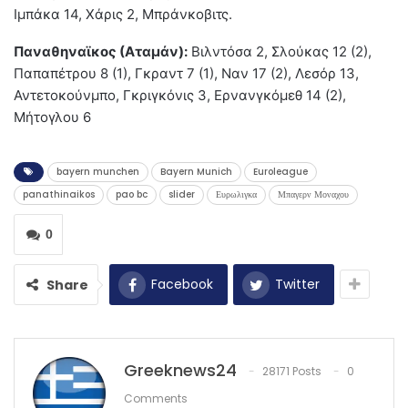
Ιμπάκα 14, Χάρις 2, Μπράνκοβιτς.
Παναθηναϊκος (Αταμάν):
Βιλντόσα 2, Σλούκας 12 (2),
Παπαπέτρου 8 (1), Γκραντ 7 (1), Ναν 17 (2), Λεσόρ 13,
Αντετοκούνμπο, Γκριγκόνις 3, Ερνανγκόμεθ 14 (2),
Μήτογλου 6
bayern munchen
Bayern Munich
Euroleague
panathinaikos
pao bc
slider
Ευρωλιγκα
Μπαγερν Μοναχου
0
Facebook
Twitter
Share
Greeknews24
28171 Posts
0
Comments