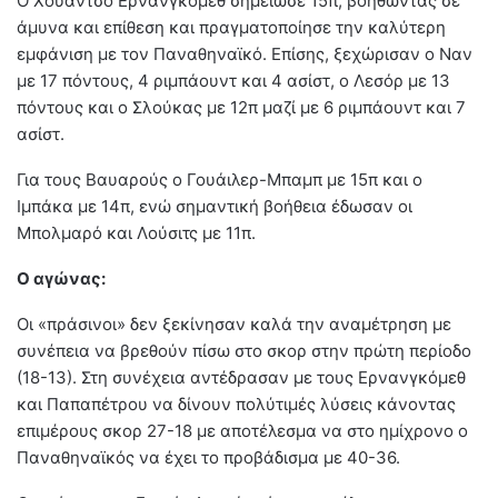
Ο Χουάντσο Ερνανγκόμεθ σημείωσε 15π, βοηθώντας σε
άμυνα και επίθεση και πραγματοποίησε την καλύτερη
εμφάνιση με τον Παναθηναϊκό. Επίσης, ξεχώρισαν ο Ναν
με 17 πόντους, 4 ριμπάουντ και 4 ασίστ, ο Λεσόρ με 13
πόντους και ο Σλούκας με 12π μαζί με 6 ριμπάουντ και 7
ασίστ.
Για τους Βαυαρούς ο Γουάιλερ-Μπαμπ με 15π και ο
Ιμπάκα με 14π, ενώ σημαντική βοήθεια έδωσαν οι
Μπολμαρό και Λούσιτς με 11π.
Ο αγώνας:
Oι «πράσινοι» δεν ξεκίνησαν καλά την αναμέτρηση με
συνέπεια να βρεθούν πίσω στο σκορ στην πρώτη περίοδο
(18-13). Στη συνέχεια αντέδρασαν με τους Ερνανγκόμεθ
και Παπαπέτρου να δίνουν πολύτιμές λύσεις κάνοντας
επιμέρους σκορ 27-18 με αποτέλεσμα να στο ημίχρονο ο
Παναθηναϊκός να έχει το προβάδισμα με 40-36.