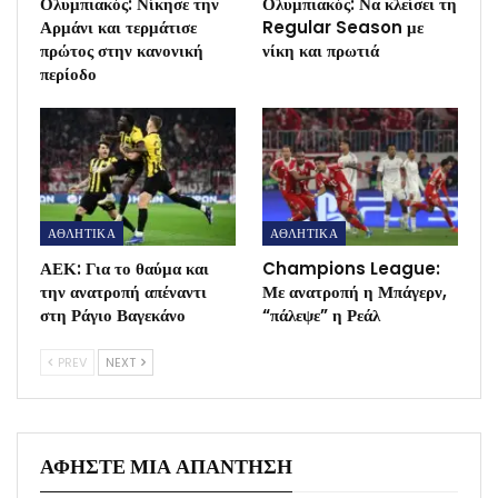
Ολυμπιακός: Νίκησε την
Ολυμπιακός: Να κλείσει τη
Αρμάνι και τερμάτισε
Regular Season με
πρώτος στην κανονική
νίκη και πρωτιά
περίοδο
ΑΘΛΗΤΙΚΑ
ΑΘΛΗΤΙΚΑ
ΑΕΚ: Για το θαύμα και
Champions League:
την ανατροπή απέναντι
Με ανατροπή η Μπάγερν,
στη Ράγιο Βαγεκάνο
“πάλεψε” η Ρεάλ
PREV
NEXT
ΑΦΉΣΤΕ ΜΙΑ ΑΠΆΝΤΗΣΗ