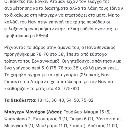
Oι παίκτες του Εργκίν Αταμάν είχαν τον έλεγχο της
αναμέτρησης κατά διαστήματα αλλά τα λάθη τους έδιναν
το δικαίωμα στη Μπάγερν να επιστρέφει στο ματς. Με το
καλάθι του Ναν στην εκπνοή της τρίτης περιόδου οι
φιλοξενούμενοι μπήκαν στην τελική ευθεία έχοντας το
προβάδισμα με 58-54.
Ρίχνοντας το βάρος στην άμυνα του, ο Παναθηναϊκός
προηγήθηκε με 78-70 στο 38’, έπειτα από εύστοχο
τρίποντο του Ερνανγκόμεζ. Οι γηπεδούχοι απάντησαν με
ένα γρήγορο σερί 5-0 (75-78 στο 38΄), αλλά μέχρι εκεί…
Το χαμηλό σχήμα με τα τρία γκαρντ (Σλούκας, Ναν,
Γκραντ) του Αταμάν είχε αποτέλεσμα, με τον Ναν να
«καθαρίζει» το ματς στα 43΄΄ (75-82)
Τα δεκάλεπτα:
18-13, 36-40, 54-58, 75-82.
Μπάγερν Μονάχου (Λάσο):
Γουάιλερ-Μπαμπ 15 (5),
Φρανσίσκο 2, Έντουαρντς 9 (1), Γκιφάι 6 (2), Ράντοντσιτς,
Μπόνγκα 5 (1), Μπολμάρο 11 (1, 7 ασίστ), Λούτσιτς 11 (2),