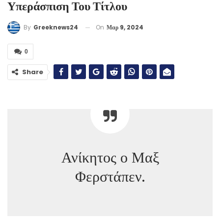
Υπεράσπιση Του Τίτλου
On
Μαρ 9, 2024
By
Greeknews24
0
Share
Ανίκητος ο Μαξ
Φερστάπεν.