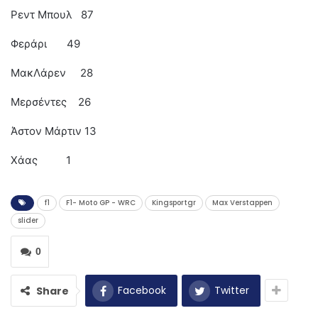
Ρεντ Μπουλ 87
Φεράρι 49
ΜακΛάρεν 28
Μερσέντες 26
Άστον Μάρτιν 13
Χάας 1
f1
F1- Moto GP - WRC
Kingsportgr
Max Verstappen
slider
0
Facebook
Twitter
Share