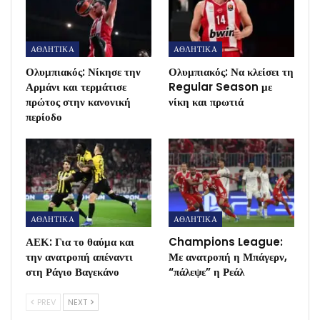
ΑΘΛΗΤΙΚΑ
ΑΘΛΗΤΙΚΑ
Ολυμπιακός: Νίκησε την
Ολυμπιακός: Να κλείσει τη
Αρμάνι και τερμάτισε
Regular Season με
πρώτος στην κανονική
νίκη και πρωτιά
περίοδο
ΑΘΛΗΤΙΚΑ
ΑΘΛΗΤΙΚΑ
ΑΕΚ: Για το θαύμα και
Champions League:
την ανατροπή απέναντι
Με ανατροπή η Μπάγερν,
στη Ράγιο Βαγεκάνο
“πάλεψε” η Ρεάλ
PREV
NEXT