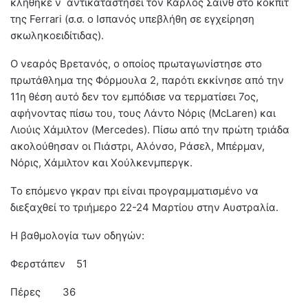
κλήθηκε ν΄ αντικαταστήσει τον Κάρλος Σάινθ στο κοκπιτ
της Ferrari (σ.σ. o Ισπανός υπεβλήθη σε εγχείρηση
σκωληκοειδίτιδας).
Ο νεαρός Βρετανός, ο οποίος πρωταγωνίστησε στο
πρωτάθλημα της Φόρμουλα 2, παρότι εκκίνησε από την
11η θέση αυτό δεν τον εμπόδισε να τερματίσει 7ος,
αφήνοντας πίσω του, τους Λάντο Νόρις (McLaren) και
Λιούις Χάμιλτον (Mercedes). Πίσω από την πρώτη τριάδα
ακολούθησαν οι Πιάστρι, Αλόνσο, Ράσελ, Μπέρμαν,
Νόρις, Χάμιλτον και Χούλκενμπεργκ.
Το επόμενο γκραν πρι είναι προγραμματισμένο να
διεξαχθεί το τριήμερο 22-24 Μαρτίου στην Αυστραλία.
Η βαθμολογία των οδηγών:
Φερστάπεν 51
Πέρες 36