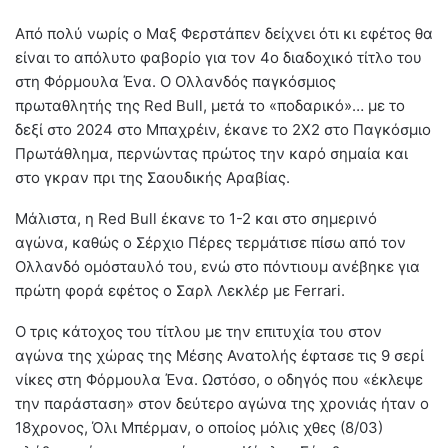
Από πολύ νωρίς ο Μαξ Φερστάπεν δείχνει ότι κι εφέτος θα
είναι το απόλυτο φαβορίο για τον 4ο διαδοχικό τίτλο του
στη Φόρμουλα Ένα. Ο Ολλανδός παγκόσμιος
πρωταθλητής της Red Bull, μετά το «ποδαρικό»… με το
δεξί στο 2024 στο Μπαχρέιν, έκανε το 2Χ2 στο Παγκόσμιο
Πρωτάθλημα, περνώντας πρώτος την καρό σημαία και
στο γκραν πρι της Σαουδικής Αραβίας.
Μάλιστα, η Red Bull έκανε το 1-2 και στο σημερινό
αγώνα, καθώς ο Σέρχιο Πέρες τερμάτισε πίσω από τον
Ολλανδό ομόσταυλό του, ενώ στο πόντιουμ ανέβηκε για
πρώτη φορά εφέτος ο Σαρλ Λεκλέρ με Ferrari.
Ο τρις κάτοχος του τίτλου με την επιτυχία του στον
αγώνα της χώρας της Μέσης Ανατολής έφτασε τις 9 σερί
νίκες στη Φόρμουλα Ένα. Ωστόσο, ο οδηγός που «έκλεψε
την παράσταση» στον δεύτερο αγώνα της χρονιάς ήταν ο
18χρονος, Όλι Μπέρμαν, ο οποίος μόλις χθες (8/03)