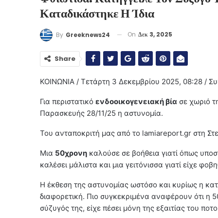
Καταδικάστηκε Η Ίδια
On
Δεκ 3, 2025
By
Greeknews24
Share
ΚΟΙΝΩΝΙΑ / Τετάρτη 3 Δεκεμβρίου 2025, 08:28 / Συ
Για περιστατικό
ενδοοικογενειακή βία
σε χωριό τ
Παρασκευής 28/11/25 η αστυνομία.
Του ανταποκριτή μας από το lamiareport.gr στη Σ
Μια
50χρονη
καλούσε σε βοήθεια γιατί όπως υποστή
καλέσει μάλιστα και μια γειτόνισσα γιατί είχε φο
Η έκθεση της αστυνομίας ωστόσο και κυρίως η κα
διαφορετική. Πιο συγκεκριμένα αναφέρουν ότι η
σύζυγός της, είχε πέσει μόνη της εξαιτίας του ποτο