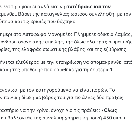
αν να τη σηκώσει αλλά εκείνη
αντέδρασε και τον
αμυνθεί. Βάσει της καταγγελίας ωστόσο συνελήφθη, με τον
ύπημα και τις βρισιές που δέχτηκε.
εσημέρι στο Αυτόφωρο Μονομελές Πλημμελειοδικείο Λαμίας,
ης ενδοοικογενειακής απειλής, της όλως ελαφράς σωματικής
ορίες, της ελαφράς σωματικής βλάβης και της εξύβρισης.
φήνεται ελεύθερος με την υποχρέωση να απομακρυνθεί από
δίκαση της υπόθεσης που ορίσθηκε για τη Δευτέρα 1
ανονικά, με τον κατηγορούμενο να είναι παρών. Το
 ποινική δίωξη σε βάρος του για τις άλλες δύο πράξεις.
αστήριο να την κρίνει ένοχη για τις πράξεις: «
Όλως
, επιβάλλοντάς της συνολική χρηματική ποινή 450 ευρώ