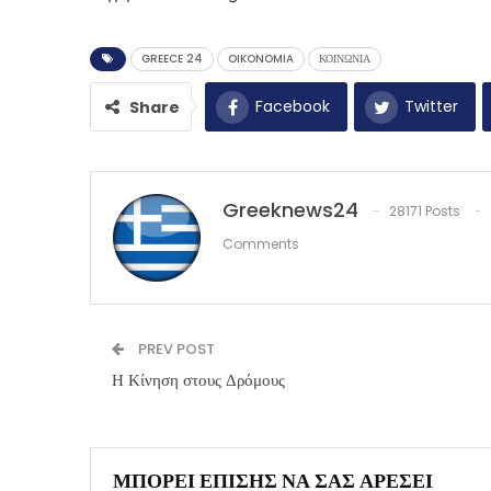
GREECE 24
OIKONOMIA
ΚΟΙΝΩΝΙΑ
Facebook
Twitter
Share
Greeknews24
28171 Posts
Comments
PREV POST
Η Κίνηση στους Δρόμους
ΜΠΟΡΕΊ ΕΠΊΣΗΣ ΝΑ ΣΑΣ ΑΡΈΣΕΙ