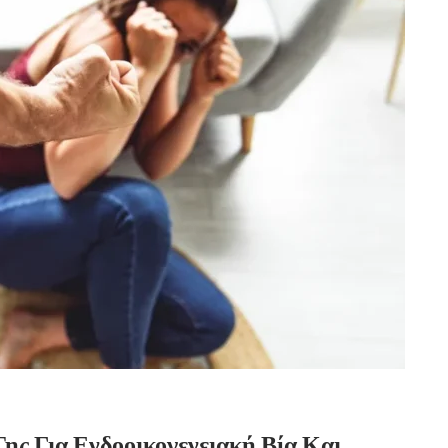
ης Για Ενδοοικογενειακή Βία Και