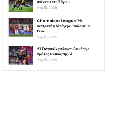
απέναντι στη Ράγιο…
Απρ 16, 2026
Champions League: Με
ανατροπή η Μπάγερν, “πάλεψε” η
Ρεάλ
Απρ 15, 2026
Α1 Γυναικών μπάσκετ: Διεκόπη ο
πρώτος τελικός της Α1
Απρ 15, 2026