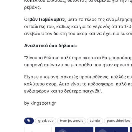
Κυπέλλου Ελλάδας, θέτοντας τα θεμέλια για την πρ
ρεβάνς.
Ο
Ιβάν Γιοβάνοβιτς
, μετά το τέλος της αναμέτρη
οι παίκτες του, καθώς και για το γεγονός ότι το 1-
ανεβάσει τον δείκτη του σκορ και να έχει πιο έυκο
Αναλυτικά όσα δήλωσε:
“Σίγουρα θέλαμε καλύτερο σκορ και θα μπορούσαμε 
υπομονή απέναντι σε μία ομάδα που ήταν αρκετά 
Είχαμε υπομονή, αρκετές προϋποθέσεις, πολλές ευκ
καλύτερο σκορ. Αυτό είναι το ποδόσφαιρο, καλό κα
ενδιαφέρον και το δεύτερο παιχνίδι”.
by kingsport.gr
greek cup
ivan jovanovic
Lamia
panathinaikos