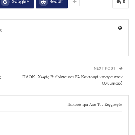
Google+
ReddIt
0
0
NEXT POST
ς
ΠΑΟΚ: Χωρίς Βιεϊρίνια και Ελ Καντουρί κοντρα στον
Ολυμπιακό
Περισσότερα Από Τον Συγγραφέα