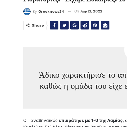
On
Απρ 21, 2022
By
Greeknews24
Share
Άδικο χαρακτήρισε το α
καθώς η ομάδα του είχε 
Ο Παναθηναϊκός
επικράτησε με 1-0 της Λαμίας
,