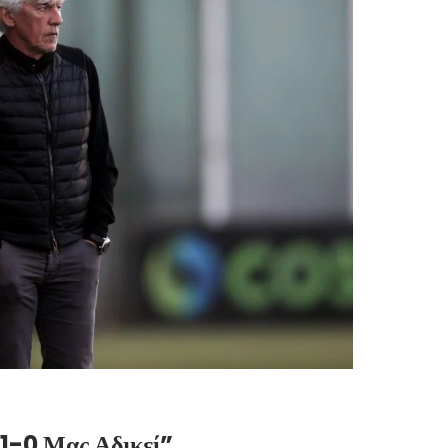
ο 1-0 Μας Αδικεί”