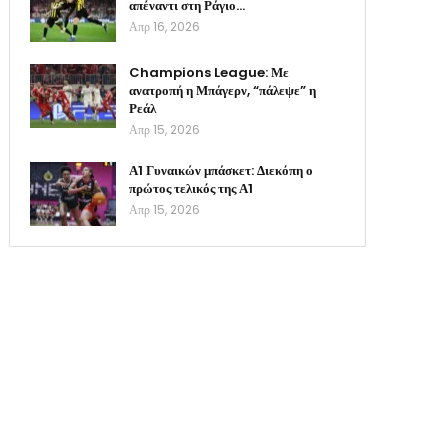
απέναντι στη Ράγιο…
Απρ 16, 2026
Champions League: Με
ανατροπή η Μπάγερν, “πάλεψε” η
Ρεάλ
Απρ 15, 2026
Α1 Γυναικών μπάσκετ: Διεκόπη ο
πρώτος τελικός της Α1
Απρ 15, 2026