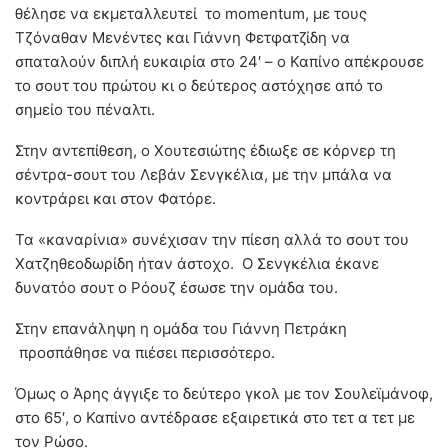
θέλησε να εκμεταλλευτεί το momentum, με τους
Τζόναθαν Μενέντες και Γιάννη Φετφατζίδη να
σπαταλούν διπλή ευκαιρία στο 24′ – ο Καπίνο απέκρουσε
το σουτ του πρώτου κι ο δεύτερος αστόχησε από το
σημείο του πέναλτι.
Στην αντεπίθεση, ο Χουτεσιώτης έδιωξε σε κόρνερ τη
σέντρα-σουτ του Λεβάν Σενγκέλια, με την μπάλα να
κοντράρει και στον Φατόρε.
Τα «καναρίνια» συνέχισαν την πίεση αλλά το σουτ του
Χατζηθεοδωρίδη ήταν άστοχο. Ο Σενγκέλια έκανε
δυνατόo σουτ ο Ρόουζ έσωσε την ομάδα του.
Στην επανάληψη η ομάδα του Γιάννη Πετράκη
προσπάθησε να πιέσει περισσότερο.
Όμως ο Άρης άγγιξε το δεύτερο γκολ με τον Σουλεϊμάνοφ,
στο 65′, ο Καπίνο αντέδρασε εξαιρετικά στο τετ α τετ με
τον Ρώσο.