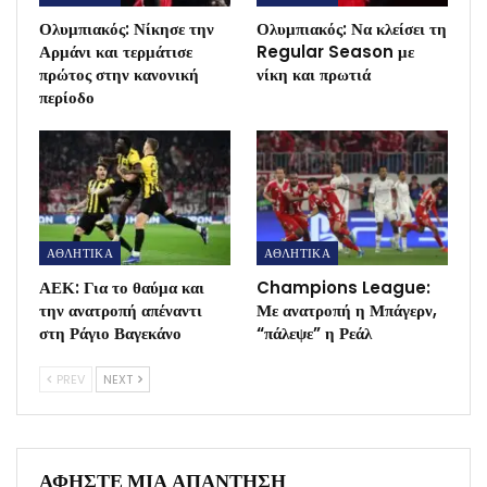
Ολυμπιακός: Νίκησε την
Ολυμπιακός: Να κλείσει τη
Αρμάνι και τερμάτισε
Regular Season με
πρώτος στην κανονική
νίκη και πρωτιά
περίοδο
ΑΘΛΗΤΙΚΑ
ΑΘΛΗΤΙΚΑ
ΑΕΚ: Για το θαύμα και
Champions League:
την ανατροπή απέναντι
Με ανατροπή η Μπάγερν,
στη Ράγιο Βαγεκάνο
“πάλεψε” η Ρεάλ
PREV
NEXT
ΑΦΉΣΤΕ ΜΙΑ ΑΠΆΝΤΗΣΗ