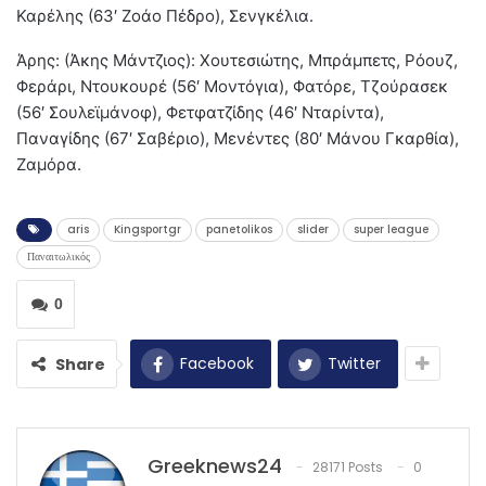
Καρέλης (63′ Ζοάο Πέδρο), Σενγκέλια.
Άρης: (Άκης Μάντζιος): Χουτεσιώτης, Μπράμπετς, Ρόουζ,
Φεράρι, Ντουκουρέ (56′ Μοντόγια), Φατόρε, Τζούρασεκ
(56′ Σουλεϊμάνοφ), Φετφατζίδης (46′ Νταρίντα),
Παναγίδης (67′ Σαβέριο), Μενέντες (80′ Μάνου Γκαρθία),
Ζαμόρα.
aris
Kingsportgr
panetolikos
slider
super league
Παναιτωλικός
0
Facebook
Twitter
Share
Greeknews24
28171 Posts
0