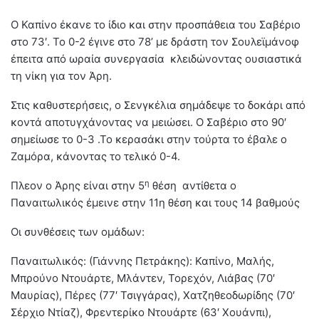
Ο Καπίνο έκανε το ίδιο και στην προσπάθεια του Σαβέριο
στο 73′. Το 0-2 έγινε στο 78’ με δράστη τον Σουλεϊμάνοφ
έπειτα από ωραία συνεργασία κλειδώνοντας ουσιαστικά
τη νίκη για τον Άρη.
Στις καθυστερήσεις, ο Σενγκέλια σημάδεψε το δοκάρι από
κοντά αποτυγχάνοντας να μειώσει. Ο Σαβέριο στο 90′
σημείωσε το 0-3 .Το κερασάκι στην τούρτα το έβαλε ο
Ζαμόρα, κάνοντας το τελικό 0-4.
η
Πλεον ο Άρης είναι στην 5
θέση αντίθετα ο
Παναιτωλικός έμεινε στην 11η θέση και τους 14 βαθμούς
Οι συνθέσεις των ομάδων:
Παναιτωλικός: (Γιάννης Πετράκης): Καπίνο, Μαλής,
Μπρούνο Ντουάρτε, Μλάντεν, Τορεχόν, Λιάβας (70′
Μαυρίας), Πέρες (77′ Τσιγγάρας), Χατζηθεοδωρίδης (70′
Σέρχιο Ντίαζ), Φρεντερίκο Ντουάρτε (63′ Χουάνπι),