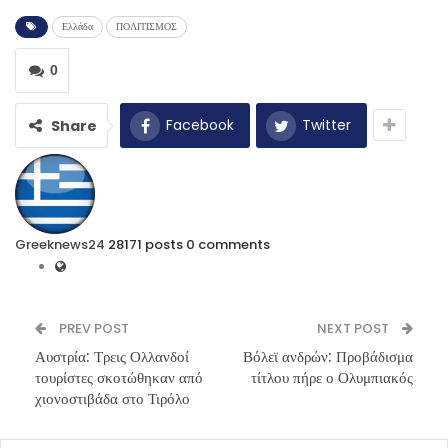
Ελλάδα
ΠΟΛΙΤΙΣΜΟΣ
0
Facebook
Twitter
Share
Greeknews24
28171 posts
0 comments
PREV POST
NEXT POST
Αυστρία: Τρεις Ολλανδοί
Βόλεϊ ανδρών: Προβάδισμα
τουρίστες σκοτώθηκαν από
τίτλου πήρε ο Ολυμπιακός
χιονοστιβάδα στο Τιρόλο