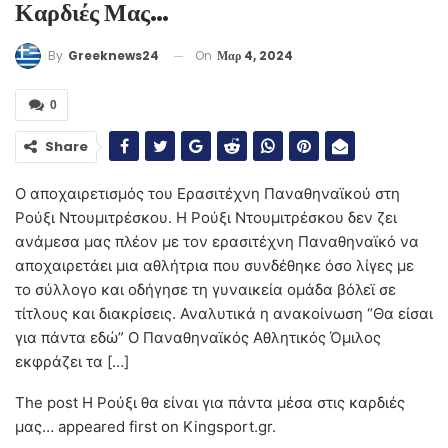
Καρδιές Μας…
On
Μαρ 4, 2024
By
Greeknews24
0
Share
Ο αποχαιρετισμός του Ερασιτέχνη Παναθηναϊκού στη
Ρούξι Ντουμιτρέσκου. Η Ρούξι Ντουμιτρέσκου δεν ζει
ανάμεσα μας πλέον με τον ερασιτέχνη Παναθηναϊκό να
αποχαιρετάει μια αθλήτρια που συνδέθηκε όσο λίγες με
το σύλλογο και οδήγησε τη γυναικεία ομάδα βόλεϊ σε
τίτλους και διακρίσεις. Αναλυτικά η ανακοίνωση “Θα είσαι
για πάντα εδώ” Ο Παναθηναϊκός Αθλητικός Όμιλος
εκφράζει τα […]
The post Η Ρούξι θα είναι για πάντα μέσα στις καρδιές
μας… appeared first on Kingsport.gr.