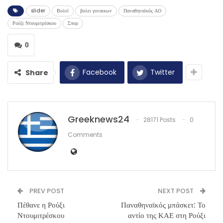
slider
Βολεϊ
βολει γυναικων
Παναθηναϊκός ΑΟ
Ρούξι Ντουμιτρέσκου
Σπορ
0
Facebook
Twitter
Share
Greeknews24
28171 Posts
0
Comments
PREV POST
NEXT POST
Πέθανε η Ρούξι
Παναθηναϊκός μπάσκετ: Το
Ντουμιτρέσκου
αντίο της ΚΑΕ στη Ρούξι