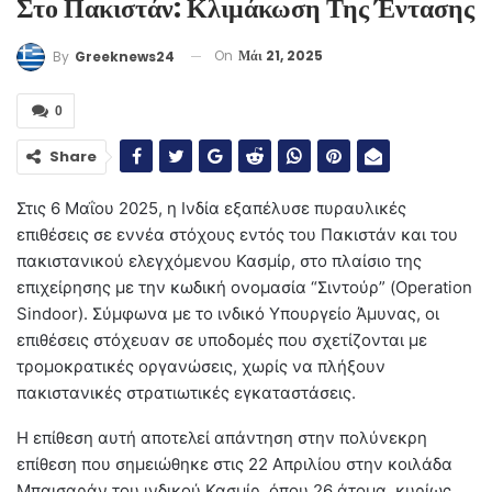
Στο Πακιστάν: Κλιμάκωση Της Έντασης
On
Μάι 21, 2025
By
Greeknews24
0
Share
Στις 6 Μαΐου 2025, η Ινδία εξαπέλυσε πυραυλικές
επιθέσεις σε εννέα στόχους εντός του Πακιστάν και του
πακιστανικού ελεγχόμενου Κασμίρ, στο πλαίσιο της
επιχείρησης με την κωδική ονομασία “Σιντούρ” (Operation
Sindoor).
Σύμφωνα με το ινδικό Υπουργείο Άμυνας, οι
επιθέσεις στόχευαν σε υποδομές που σχετίζονται με
τρομοκρατικές οργανώσεις, χωρίς να πλήξουν
πακιστανικές στρατιωτικές εγκαταστάσεις.
Η επίθεση αυτή αποτελεί απάντηση στην πολύνεκρη
επίθεση που σημειώθηκε στις 22 Απριλίου στην κοιλάδα
Μπαισαράν του ινδικού Κασμίρ, όπου 26 άτομα, κυρίως