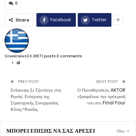
0
Facebook
Twitter
Share
Greeknews24
28171 posts
0 comments
PREV POST
NEXT POST
Επίσκεψη Σι Τζινπίνγκ στη
Ο Παναθηναϊκός AKTOR
Ρωσία: Ενίσχυση της
εξασφάλισε την πρόκρισή
Στρατηγικής Συνεργασίας
του στο Final Four
Κίνας–Ρωσίας
ΜΠΟΡΕΊ ΕΠΊΣΗΣ ΝΑ ΣΑΣ ΑΡΈΣΕΙ
Ολοι