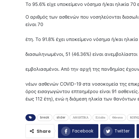
Το 95.6% είχε υποκείμενο νόσημα ή/και ηλικία 70 
Ο αριθμός των ασθενών που νοσηλεύονται διασωλην
είναι 70
έτη. To 91.8% έχει υποκείμενο νόσημα ή/και ηλικ
διασωληνωμένοι, 51 (46.36%) είναι ανεμβολίαστοι
εμβολιασμένοι. Από την αρχή της πανδημίας έχουν 
νέων ασθενών COVID-19 στα νοσοκομεία της επικρά
όρος εισαγωγώντου επταημέρου είναι 91 ασθενείς.
έως 112 έτη), ενώ η διάμεση ηλικία των θανόντων εί
break
slider
ΑΘΛΗΤΙΚΑ
Ελλάδα
Θάνατοι
ΚΟΙΝ
Facebook
Twitter
Share