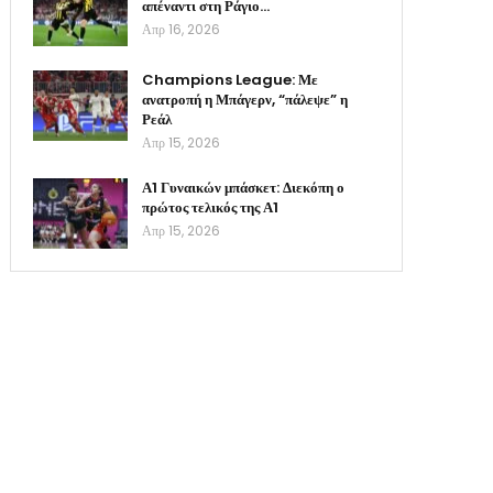
απέναντι στη Ράγιο…
Απρ 16, 2026
Champions League: Με
ανατροπή η Μπάγερν, “πάλεψε” η
Ρεάλ
Απρ 15, 2026
Α1 Γυναικών μπάσκετ: Διεκόπη ο
πρώτος τελικός της Α1
Απρ 15, 2026