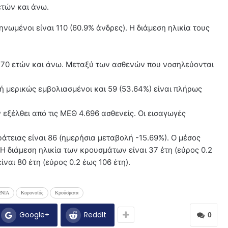
ετών και άνω.
ωμένοι είναι 110 (60.9% άνδρες). Η διάμεση ηλικία τους
ία 70 ετών και άνω. Μεταξύ των ασθενών που νοσηλεύονται
 ή μερικώς εμβολιασμένοι και 59 (53.64%) είναι πλήρως
εξέλθει από τις ΜΕΘ 4.696 ασθενείς. Οι εισαγωγές
τειας είναι 86 (ημερήσια μεταβολή -15.69%). Ο μέσος
Η διάμεση ηλικία των κρουσμάτων είναι 37 έτη (εύρος 0.2
ναι 80 έτη (εύρος 0.2 έως 106 έτη).
ΩΝΙΑ
Κορονοϊός
Κρούσματα
Google+
ReddIt
0