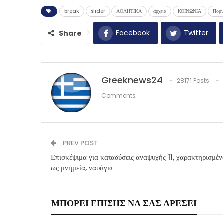
break
slider
ΑΘΛΗΤΙΚΑ
αρχεία
ΚΟΙΝΩΝΙΑ
Πορν
Facebook
Twitter
Share
Greeknews24
28171 Posts
Comments
PREV POST
Επισκέψιμα για καταδύσεις αναψυχής 11, χαρακτηρισμέν
ως μνημεία, ναυάγια
ΜΠΟΡΕΊ ΕΠΊΣΗΣ ΝΑ ΣΑΣ ΑΡΈΣΕΙ