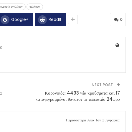
ογραφία ανηλίκων
συλληψη
Google+
ReddIt
0
0
NEXT POST
α
Κορονοϊός: 4493 νέα κρούσματα και 17
καταγεγραμμένοι θάνατοι το τελευταίο 24ωρο
Περισσότερα Από Τον Συγγραφέα