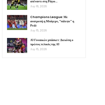
απέναντι στη Ράγιο…
Απρ 16, 2026
Champions League: Με
ανατροπή η Μπάγερν, “πάλεψε” η
Ρεάλ
Απρ 15, 2026
Α1 Γυναικών μπάσκετ: Διεκόπη ο
πρώτος τελικός της Α1
Απρ 15, 2026