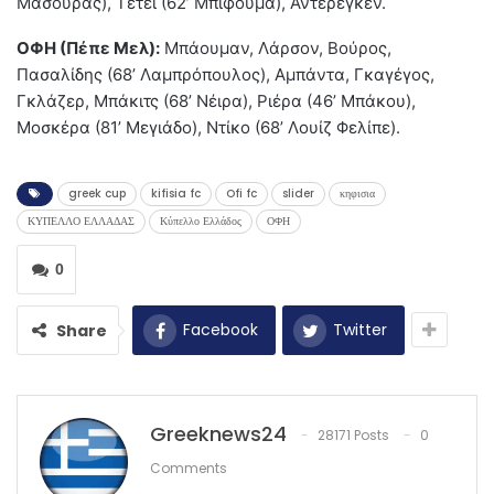
Μασούρας), Τετέι (62’ Μπιφουμά), Αντερέγκεν.
ΟΦΗ (Πέπε Μελ):
Μπάουμαν, Λάρσον, Βούρος,
Πασαλίδης (68’ Λαμπρόπουλος), Αμπάντα, Γκαγέγος,
Γκλάζερ, Μπάκιτς (68’ Νέιρα), Ριέρα (46’ Μπάκου),
Μοσκέρα (81’ Μεγιάδο), Ντίκο (68’ Λουίζ Φελίπε).
greek cup
kifisia fc
Ofi fc
slider
κηφισια
ΚΥΠΕΛΛΟ ΕΛΛΑΔΑΣ
Κύπελλο Ελλάδος
ΟΦΗ
0
Facebook
Twitter
Share
Greeknews24
28171 Posts
0
Comments