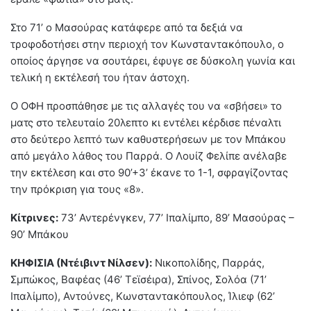
Στο 71’ ο Μασούρας κατάφερε από τα δεξιά να
τροφοδοτήσει στην περιοχή τον Κωνσταντακόπουλο, ο
οποίος άργησε να σουτάρει, έφυγε σε δύσκολη γωνία και
τελική η εκτέλεσή του ήταν άστοχη.
Ο ΟΦΗ προσπάθησε με τις αλλαγές του να «σβήσει» το
ματς στο τελευταίο 20λεπτο κι εντέλει κέρδισε πέναλτι
στο δεύτερο λεπτό των καθυστερήσεων με τον Μπάκου
από μεγάλο λάθος του Παρρά. Ο Λουίζ Φελίπε ανέλαβε
την εκτέλεση και στο 90’+3’ έκανε το 1-1, σφραγίζοντας
την πρόκριση για τους «8».
Κίτρινες:
73’ Αντερένγκεν, 77’ Ιπαλίμπο, 89’ Μασούρας –
90’ Μπάκου
ΚΗΦΙΣΙΑ (Ντέιβιντ Νίλσεν):
Νικοπολίδης, Παρράς,
Σμπώκος, Βαφέας (46’ Τεϊσέιρα), Σπίνος, Σολόα (71’
Ιπαλίμπο), Αντούνες, Κωνσταντακόπουλος, Ίλιεφ (62’