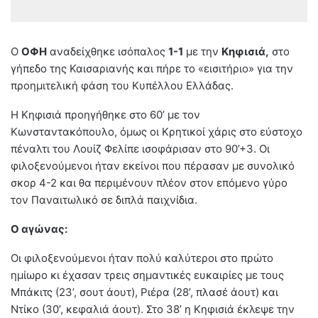
O
ΟΦΗ
αναδείχθηκε ισόπαλος
1-1
με την
Κηφισιά,
στο
γήπεδο της Καισαριανής και πήρε το «εισιτήριο» για την
προημιτελική φάση του Κυπέλλου Ελλάδας.
Η Κηφισιά προηγήθηκε στο 60’ με τον
Κωνσταντακόπουλο, όμως οι Κρητικοί χάρις στο εύστοχο
πέναλτι του Λουίζ Φελίπε ισοφάρισαν στο 90’+3. Οι
φιλοξενούμενοι ήταν εκείνοι που πέρασαν με συνολικό
σκορ 4-2 και θα περιμένουν πλέον στον επόμενο γύρο
τον Παναιτωλικό σε διπλά παιχνίδια.
Ο αγώνας:
Οι φιλοξενούμενοι ήταν πολύ καλύτεροι στο πρώτο
ημίωρο κι έχασαν τρεις σημαντικές ευκαιρίες με τους
Μπάκιτς (23’, σουτ άουτ), Ριέρα (28’, πλασέ άουτ) και
Ντίκο (30’, κεφαλιά άουτ). Στο 38’ η Κηφισιά έκλεψε την