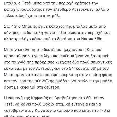
μπάλα, ο Τετέι μέσα από την περιοχή κράτησε την
κατοχή, τροφοδότησε τον ελεύθερο Αντερέγκεν, αλλά ο
τελευταίος έχασε το κοντρόλ.
Στο 43’ ο Mπάκιτς έγινε κάτοχος της μπάλας μετά από
κόντρες, σε δύσκολη γωνία δεξιά μέσα στην περιοχή και
πλάσαρε λόγο πάνω από τα δοκάρια του Νικοπολίδη.
Με την εκκίνηση του δευτέρου ημιχρόνου η Κηφισιά
προσπάθησε να γίνει λίγο πιο επιθετική για να ξαναμπεί
στο παιχνίδι της πρόκρισης κι έχασε δύο πολύ σημαντικές
ευκαιρίες με τον Αντερένγκεν στο 54’ και στο 56’ με τον
Μπάουμαν να κάνει τρομερή επέμβαση στην πρώτη φάση
και τον φορ της αθηναϊκής ομάδας, να στέλνει την μπάλα
άουτ με κεφαλιά στη δεύτερη.
Η επιμονή της Κηφισιάς επιβραβεύτηκε στο 60’ με τον
Τετέι να κάνει πολύ ωραία ατομική ενέργεια και να
«σερβίρει» στον Κωνσταντακόπουλο που έκανε το 1-0 κι
έβαλε «φωτιά» στο ματς.