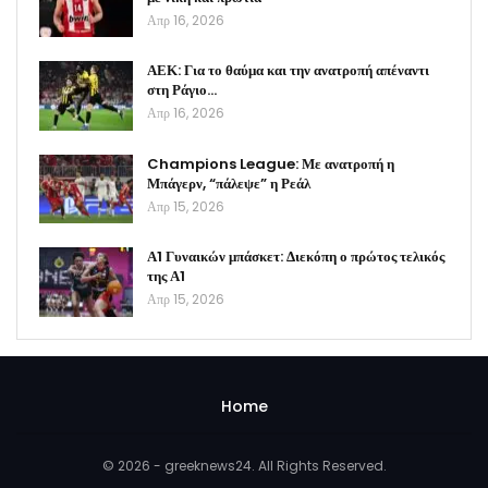
Απρ 16, 2026
ΑΕΚ: Για το θαύμα και την ανατροπή απέναντι
στη Ράγιο…
Απρ 16, 2026
Champions League: Με ανατροπή η
Μπάγερν, “πάλεψε” η Ρεάλ
Απρ 15, 2026
Α1 Γυναικών μπάσκετ: Διεκόπη ο πρώτος τελικός
της Α1
Απρ 15, 2026
Home
© 2026 - greeknews24. All Rights Reserved.