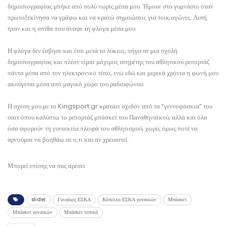
δημοσιογραφίας μπήκε από πολύ νωρίς μέσα μου. Ήμουν στο γυμνάσιο όταν
πρωτοξεκίνησα να γράφω και να κρατώ σημειώσεις για τους αγώνες. Αυτή
ήταν και η σπίθα που άναψε τη φλόγα μέσα μου.
Η φλόγα δεν έσβησε και έτσι μετά το λύκειο, πήγα σε μια σχολή
δημοσιογραφίας και πλέον είμαι μάχιμος υπηρέτης του αθλητικού ρεπορτάζ
πάντα μέσα από τον ηλεκτρονικό τύπο, ενώ εδώ και μερικά χρόνια η φωνή μου
ακούγεται μέσα από μαγικό χώρο του ραδιοφώνου.
Η σχέση μου με το Kingsport.gr κρατάει σχεδόν από τα “γεννοφάσκια” του
σαιτ όπου καλύπτω το ρεπορτάζ μπάσκετ του Παναθηναϊκού, αλλά και όλα
όσα αφορούν τη γυναικεία πλευρά του αθλητισμού, χωρίς όμως ποτέ να
αρνούμαι να βοηθάω σε ο,τι και αν χρειαστεί.
Μπορεί επίσης να σας αρέσει
slider
Γυναίκες ΕΣΚΑ
Κύπελλο ΕΣΚΑ γυναικών
Μπάσκετ
Μπάσκετ γυναικών
Μπάσκετ τοπικά