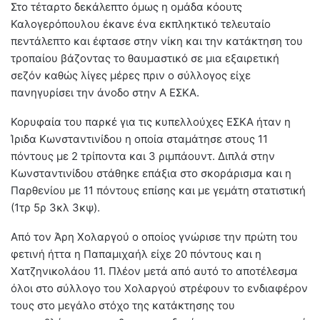
Στο τέταρτο δεκάλεπτο όμως η ομάδα κόουτς
Καλογερόπουλου έκανε ένα εκπληκτικό τελευταίο
πεντάλεπτο και έφτασε στην νίκη και την κατάκτηση του
τροπαίου βάζοντας το θαυμαστικό σε μια εξαιρετική
σεζόν καθώς λίγες μέρες πριν ο σύλλογος είχε
πανηγυρίσει την άνοδο στην Α ΕΣΚΑ.
Κορυφαία του παρκέ για τις κυπελλούχες ΕΣΚΑ ήταν η
Ίριδα Κωνσταντινίδου η οποία σταμάτησε στους 11
πόντους με 2 τρίποντα και 3 ριμπάουντ. Διπλά στην
Κωνσταντινίδου στάθηκε επάξια στο σκοράρισμα και η
Παρθενίου με 11 πόντους επίσης και με γεμάτη στατιστική
(1τρ 5ρ 3κλ 3κψ).
Από τον Άρη Χολαργού ο οποίος γνώρισε την πρώτη του
φετινή ήττα η Παπαμιχαήλ είχε 20 πόντους και η
Χατζηνικολάου 11. Πλέον μετά από αυτό το αποτέλεσμα
όλοι στο σύλλογο του Χολαργού στρέφουν το ενδιαφέρον
τους στο μεγάλο στόχο της κατάκτησης του