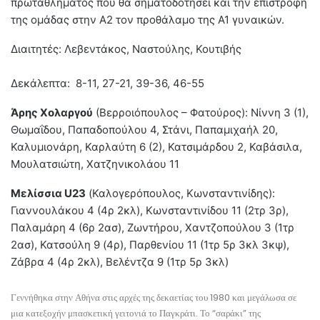
πρωταθλήματος που θα σηματοδοτήσει και την επιστροφή
της ομάδας στην Α2 τον προθάλαμο της Α1 γυναικών.
Διαιτητές: Λεβεντάκος, Ναστούλης, Κουτιβής
Δεκάλεπτα: 8-11, 27-21, 39-36, 46-55
Άρης Χολαργού
(Βερροιόπουλος – Φατούρος): Νίννη 3 (1),
Θωμαΐδου, Παπαδοπούλου 4, Στάνι, Παπαμιχαήλ 20,
Καλυμιονάρη, Καρλαύτη 6 (2), Κατσιμάρδου 2, Καβάσιλα,
Μουλατσιώτη, Χατζηνικολάου 11
Μελίσσια U23
(Καλογερόπουλος, Κωνσταντινίδης):
Γιαννουλάκου 4 (4ρ 2κλ), Κωνσταντινίδου 11 (2τρ 3ρ),
Παλαμάρη 4 (6ρ 2ασ), Ζωντήρου, Χαντζοπούλου 3 (1τρ
2ασ), Κατσούλη 9 (4ρ), Παρθενίου 11 (1τρ 5ρ 3κλ 3κψ),
Ζάβρα 4 (4ρ 2κλ), Βελέντζα 9 (1τρ 5ρ 3κλ)
Γεννήθηκα στην Αθήνα στις αρχές της δεκαετίας του 1980 και μεγάλωσα σε
μια κατεξοχήν μπασκετική γειτονιά το Παγκράτι. Το “σαράκι” της