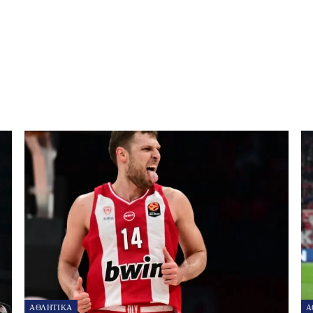
NEXT POST
Θέμα ολοκληρωτικής κατάληψης της Κύπρου έθεσε
ξαφνικά ο Ρ.Τ.Ερντογάν
ΑΘΛΗΤΙΚΑ
Α