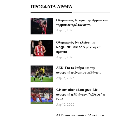
ΠΡΟΣΦΑΤΑ ΑΡΘΡΑ
Ολυμπιακός: Νίκησε την Αρμάνι και
τερμάτισε πρώτος στην…
Απρ 16, 2026
Ολυμπιακός: Να κλείσει τη
Regular Season με νίκη και
πρωτιά
Απρ 16, 2026
ΑΕΚ: Για το θαύμα και την
ανατροπή απέναντι στη Ράγιο…
Απρ 16, 2026
Champions League: Με
ανατροπή η Μπάγερν, “πάλεψε” η
Ρεάλ
Απρ 15, 2026
Α1 Γυναικών μπάσκετ: Διεκόπη ο