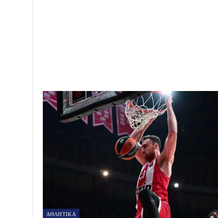
Greeknews24
28171 posts
0 comments
PREV POST
Κύπελλο ΕΣΚΑ γυναικών: Κυπελλούχος η ομάδα των
Μελισσίων U23
ΑΘΛΗΤΙΚΑ