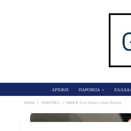
ΑΡΧΙΚΗ
ΠΑΡΟΙΚΙΑ
ΕΛΛΑΔ
Home
ΑΘΛΗΤΙΚΑ
Serie A: Στην Λάτσιο ο Ιγκόρ Τούντορ