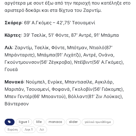
αργότερα με σουτ έξω από την περιοχή που κατέληξε στο
αριστερό δοκάρι και στα δίχτυα του Ζαρντίμ.
Σκόρερ
: 69′ Α.Γκόμες – 42′,75′ Τσουαμενί
Κάρτες
: 39′ Τσελίκ, 51′ Φόντε, 87′ Αντρέ, 91′ Μπάμπα
Λιλ
: Ζαρντίμ, Τσελίκ, Φόντε, Μπότμαν, Ντιαλό(87′
Μπράνταριτς), Μπάμπα(91′ Λιχάτζι), Αντρέ, Ονάνα,
Γκούντμουνσον(56′ Ζέγκροβα), Ντέϊβιντ(56′ Α.Γκόμες),
Γουεά
Μονακό
: Νούμπελ, Ενρίκε, Μπαντιασίλε, Αγκιλάρ,
Μαριπάν, Τσουαμενί, Φοφανά, Γκολοβίν(56′ Γιάκομπς),
Μπεν Γεντέρ(66′ Μποαντού), Βόλλαντ(81′ Ζιν Λούκας),
Βάντερσον
ligue 1
lille
monaco
slider
γαλλικό πρωτάθλημα
Ευρώπη
Λιγκ 1
Λιλ