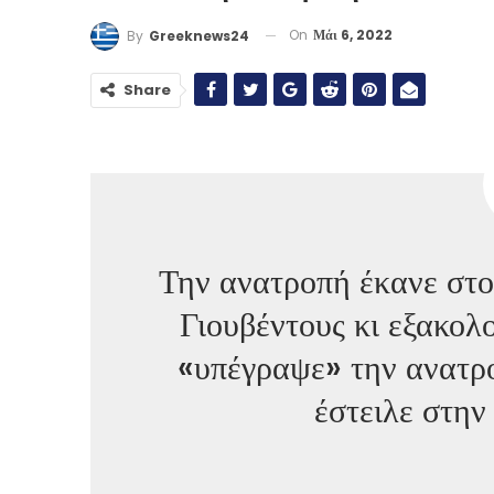
On
Μάι 6, 2022
By
Greeknews24
Share
Την ανατροπή έκανε στο
Γιουβέντους κι εξακολο
«υπέγραψε» την ανατρ
έστειλε στην