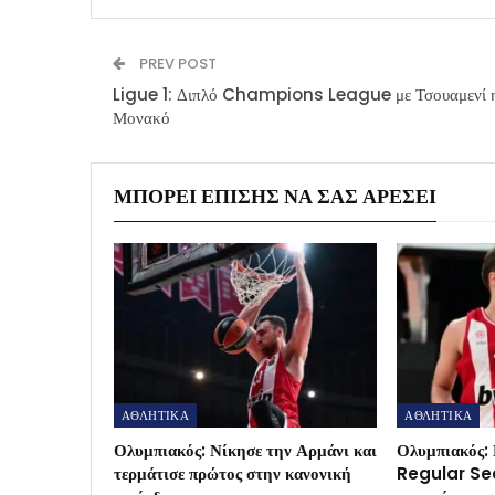
PREV POST
Ligue 1: Διπλό Champions League με Τσουαμενί 
Μονακό
ΜΠΟΡΕΊ ΕΠΊΣΗΣ ΝΑ ΣΑΣ ΑΡΈΣΕΙ
ΑΘΛΗΤΙΚΑ
ΑΘΛΗΤΙΚΑ
Ολυμπιακός: Νίκησε την Αρμάνι και
Ολυμπιακός: 
τερμάτισε πρώτος στην κανονική
Regular Sea