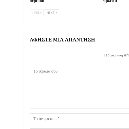
περίοδο
πρωτιά
PREV
NEXT
ΑΦΉΣΤΕ ΜΙΑ ΑΠΆΝΤΗΣΗ
Η διεύθυνση ema