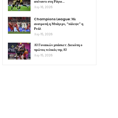
απέναντι στη Ράγιο…
Απρ 16, 2026
Champions League: Με
ανατροπή η Μπάγερν, “πάλεψε” η
Ρεάλ
Απρ 15, 2026
Α1 Γυναικών μπάσκετ: Διεκόπη ο
πρώτος τελικός της Α1
Απρ 15, 2026