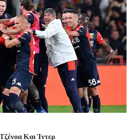
Τζένοα Και Ίντερ