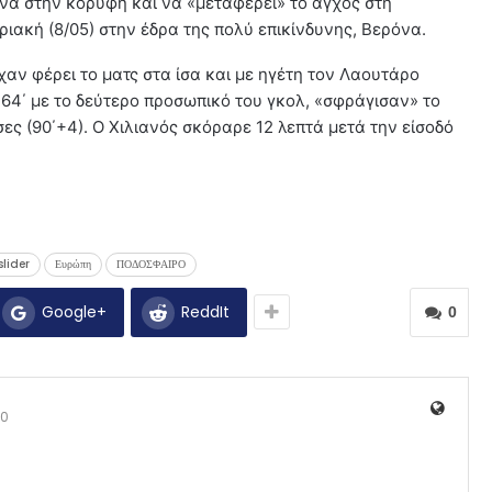
ινά στην κορυφή και να «μεταφέρει» το άγχος στη
ριακή (8/05) στην έδρα της πολύ επικίνδυνης, Βερόνα.
ίχαν φέρει το ματς στα ίσα και με ηγέτη τον Λαουτάρο
64΄ με το δεύτερο προσωπικό του γκολ, «σφράγισαν» το
σες (90΄+4). Ο Χιλιανός σκόραρε 12 λεπτά μετά την είσοδό
slider
Ευρώπη
ΠΟΔΟΣΦΑΙΡΟ
Google+
ReddIt
0
0