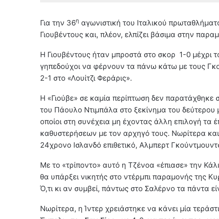
η
Για την 36
αγωνιστική του Ιταλικού πρωταθλήματο
Γιουβέντους και, πλέον, ελπίζει βάσιμα στην παρα
Η Γιουβέντους ήταν μπροστά στο σκορ 1-0 μέχρι το 
γηπεδούχοι να φέρνουν τα πάνω κάτω με τους Γκο
2-1 στο «Λουίτζι Φεράρις».
H «Γιούβε» σε καμία περίπτωση δεν παρατάχθηκε 
του Πάουλο Ντιμπάλα στο ξεκίνημα του δεύτερου 
οποίοι στη συνέχεια μη έχοντας άλλη επιλογή τα έ
καθυστερήσεων με τον αρχηγό τους. Νωρίτερα και 
24χρονο Ισλανδό επιθετικό, Αλμπερτ Γκούντμουντ
Με το «τρίποντο» αυτό η Τζένοα «έπιασε» την Κάλια
θα υπάρξει νικητής στο ντέρμπι παραμονής της Κυ
Ό,τι κι αν συμβεί, πάντως στο Σαλέρνο τα πάντα ε
Νωρίτερα, η Ίντερ χρειάστηκε να κάνει μία τεράστ