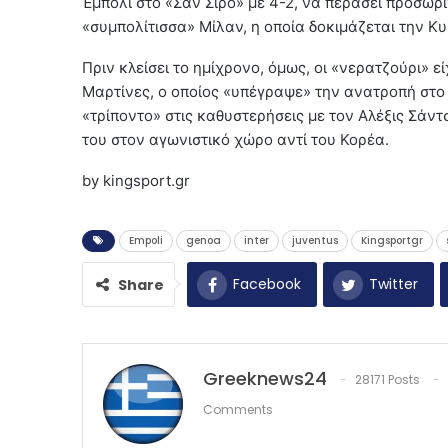
Έμπολι στο «Σαν Σίρο» με 4-2, να περάσει προσωρ
«συμπολίτισσα» Μίλαν, η οποία δοκιμάζεται την Κυ
Πριν κλείσει το ημίχρονο, όμως, οι «νερατζούρι» ε
Μαρτίνες, ο οποίος «υπέγραψε» την ανατροπή στο 
«τρίποντο» στις καθυστερήσεις με τον Αλέξις Σάντ
του στον αγωνιστικό χώρο αντί του Κορέα.
by kingsport.gr
Empoli
genoa
inter
juventus
Kingsportgr
Facebook
Twitter
Share
Greeknews24
28171 Posts
Comments