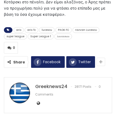
Κοτάρσκι στο πέναλτι. Δεν είμαι αλαζόνας, ο Άρης πρέπει
να προχωρήσει πολύ για να φτάσει στο επίπεδο μας με
βάση τα όσα έχουμε καταφέρει».
aris
aris fc
lucescu
PAOK FC
razvan Lucescu
super league
Super League 1
λουτσεσκου
0
Facebook
Twitter
Share
Greeknews24
28171 Posts
0
Comments