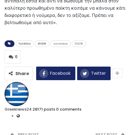
αντίπαλη εστία και αντί να δώσουμε την μπάλα στον
καλύτερο προωθημένο παίκτη κοιτάμε να κάνουμε κάτι
διαφορετικό ή νούμερα, δεν το αξίζαμε. Πρέπει να
βελτιωθούμε από αυτό».
lucescu
slider
λουτσεσκου
ΠΑΟΚ
0
Facebook
Twitter
Share
Greeknews24
28171 posts
0 comments
PREV POST
NEXT POST