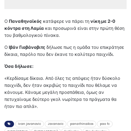
Ο
Παναθηναϊκός
κατάφερε να πάρει τη
νίκη με 2-0
κόντρα στη Λαμία
και προσωρινά είναι στην πρώτη θέση
του βαθμολογικού πίνακα.
Ο
Ιβάν Γιοβάνοβιτς
δήλωσε πως η ομάδα του επικράτησε
δίκαια, παρόλο που δεν έκανε το καλύτερο παιχνίδι.
Όσα δήλωσε:
«Κερδίσαμε δίκαια. Από όλες τις απόψεις ήταν δύσκολο
παιχνίδι, δεν ήταν ακριβώς το παιχνίδι που θέλαμε να
κάνουμε. Κάναμε μεγάλη προσπάθεια, όμως αν
πετυχαίναμε δεύτερο γκολ νωρίτερα τα πράγματα θα
ήταν πιο απλά».
ivan jovanovic
Jovanovic
panathinaikos
pao fc