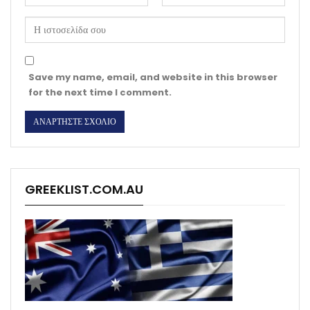
Save my name, email, and website in this browser
for the next time I comment.
GREEKLIST.COM.AU