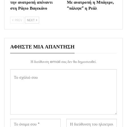
την ανατροπή απέναντι
Με ανατροπή η Μπάγερν,
στη Ράγιο Βαγεκάνο
“πάλεψε” η Ρεάλ
PREV
NEXT
ΑΦΉΣΤΕ ΜΙΑ ΑΠΆΝΤΗΣΗ
Η διεύθυνση email σας δεν θα δημοσιευθεί.