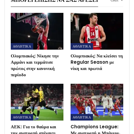
Ολοι
ΑΘΛΗΤΙΚΑ
ΑΘΛΗΤΙΚΑ
Ολυμπιακός: Νίκησε την
Ολυμπιακός: Να κλείσει τη
Αρμάνι και τερμάτισε
Regular Season με
πρώτος στην κανονική
νίκη και πρωτιά
περίοδο
ΑΘΛΗΤΙΚΑ
ΑΘΛΗΤΙΚΑ
ΑΕΚ: Για το θαύμα και
Champions League:
την ανατροπή απέναντι
Με ανατροπή η Μπάγερν,