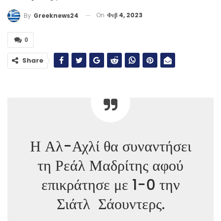
On
Φεβ 4, 2023
By
Greeknews24
0
Share
Η Αλ-Αχλί θα συναντήσει
τη Ρεάλ Μαδρίτης αφού
επικράτησε με 1-0 την
Σιάτλ Σάουντερς.