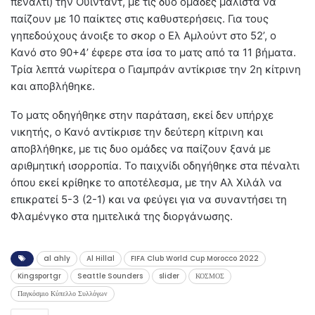
πέναλτι) την Ουιντάντ, με τις δυο ομάδες μάλιστα να
παίζουν με 10 παίκτες στις καθυστερήσεις. Για τους
γηπεδούχους άνοιξε το σκορ ο Ελ Αμλούντ στο 52’, ο
Κανό στο 90+4’ έφερε στα ίσα το ματς από τα 11 βήματα.
Τρία λεπτά νωρίτερα ο Γιαμπράν αντίκρισε την 2η κίτρινη
και αποβλήθηκε.
Το ματς οδηγήθηκε στην παράταση, εκεί δεν υπήρχε
νικητής, ο Κανό αντίκρισε την δεύτερη κίτρινη και
αποβλήθηκε, με τις δυο ομάδες να παίζουν ξανά με
αριθμητική ισορροπία. Το παιχνίδι οδηγήθηκε στα πέναλτι
όπου εκεί κρίθηκε το αποτέλεσμα, με την Αλ Χιλάλ να
επικρατεί 5-3 (2-1) και να φεύγει για να συναντήσει τη
Φλαμένγκο στα ημιτελικά της διοργάνωσης.
al ahly
Al Hillal
FIFA Club World Cup Morocco 2022
Kingsportgr
Seattle Sounders
slider
ΚΟΣΜΟΣ
Παγκόσμιο Κύπελλο Συλλόγων