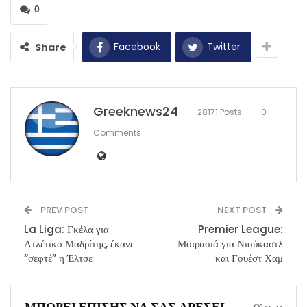
0
Facebook
Twitter
Share
Greeknews24
28171 Posts
0
Comments
PREV POST
NEXT POST
La Liga: Γκέλα για
Premier League:
Ατλέτικο Μαδρίτης, έκανε
Μοιρασιά για Νιούκαστλ
“σεφτέ” η Έλτσε
και Γουέστ Χαμ
ΜΠΟΡΕΊ ΕΠΊΣΗΣ ΝΑ ΣΑΣ ΑΡΈΣΕΙ