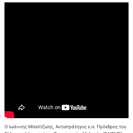
Ο Ιωάννης Μπαλτζώης, Αντιστράτηγος ε.α. Πρόεδρος του