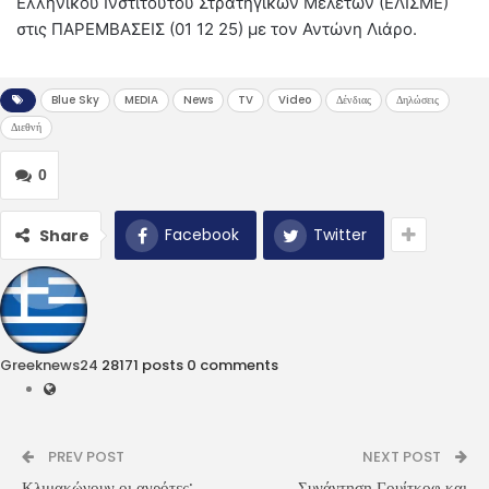
Ελληνικού Ινστιτούτου Στρατηγικών Μελετών (ΕΛΙΣΜΕ)
στις ΠΑΡΕΜΒΑΣΕΙΣ (01 12 25) με τον Αντώνη Λιάρο.
Blue Sky
MEDIA
News
TV
Video
Δένδιας
Δηλώσεις
Διεθνή
0
Facebook
Twitter
Share
Greeknews24
28171 posts
0 comments
PREV POST
NEXT POST
Κλιμακώνουν οι αγρότες:
Συνάντηση Γουίτκοφ και