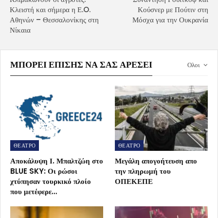
Κλειστή και σήμερα η Ε.O.
Κούσνερ με Πούτιν στη
Αθηνών – Θεσσαλονίκης στη
Μόσχα για την Ουκρανία
Νίκαια
ΜΠΟΡΕΊ ΕΠΊΣΗΣ ΝΑ ΣΑΣ ΑΡΈΣΕΙ
Ολοι
ΘΕΑΤΡΟ
ΘΕΑΤΡΟ
Αποκάλυψη Ι. Μπαλτζώη στο
Μεγάλη απογοήτευση απο
BLUE SKY: Οι ρώσοι
την πληρωμή του
χτύπησαν τουρκικό πλοίο
ΟΠΕΚΕΠΕ
που μετέφερε…