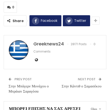
0
Facebook
Twitter
Share
Greeknews24
28171 Posts
0
Comments
PREV POST
NEXT POST
Στην Μπάγερν Μονάχου ο
Στην Κάντιθ ο Σαμασέκου
Μπράιαν Σαραγόσα
ΜΠΟΡΕΊ ΕΠΊΣΗΣ ΝΑ ΣΑΣ ΑΡΈΣΕΙ
Ολοι