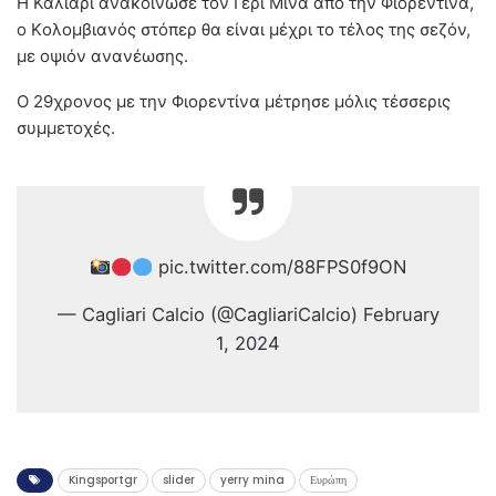
Η Κάλιαρι ανακοίνωσε τον Γέρι Μίνα από την Φιορεντίνα,
ο Kολομβιανός στόπερ θα είναι μέχρι το τέλος της σεζόν,
με οψιόν ανανέωσης.
Ο 29χρονος με την Φιορεντίνα μέτρησε μόλις τέσσερις
συμμετοχές.
pic.twitter.com/88FPS0f9ON
— Cagliari Calcio (@CagliariCalcio) February
1, 2024
Kingsportgr
slider
yerry mina
Ευρώπη