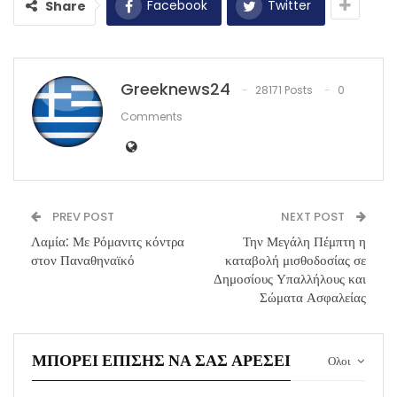
Facebook
Twitter
Share
Greeknews24
28171 Posts
0
Comments
PREV POST
NEXT POST
Λαμία: Με Ρόμανιτς κόντρα
Την Μεγάλη Πέμπτη η
στον Παναθηναϊκό
καταβολή μισθοδοσίας σε
Δημοσίους Υπαλλήλους και
Σώματα Ασφαλείας
ΜΠΟΡΕΊ ΕΠΊΣΗΣ ΝΑ ΣΑΣ ΑΡΈΣΕΙ
Ολοι