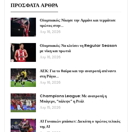
ΠΡΟΣΦΑΤΑ ΑΡΘΡΑ
Ολυμπιακός: Νίκησε την Αρμάνι και τερμάτισε
πρώτος στην…
Απρ 16, 2026
Ολυμπιακός: Να κλείσει τη Regular Season
με νίκη και πρωτιά
Απρ 16, 2026
ΑΕΚ: Για το θαύμα και την ανατροπή απέναντι
στη Ράγιο…
Απρ 16, 2026
Champions League: Με ανατροπή η
Μπάγερν, “πάλεψε” η Ρεάλ
Απρ 15, 2026
Α1 Γυναικών μπάσκετ: Διεκόπη ο πρώτος τελικός
της Α1