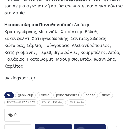
του σε μια αγωνιστική και θα αγωνιστεί κανονικά κόντρα
στη Λαμία.
Η αποστολή του Παναθηναϊκού:
Διούδης,
Χριστογεώργος, Μπρινιόλι, Χουάνκαρ, Βέλεθ,
Σέκενφελντ, Χατζηθεοδωρίδης, Σάντσες, Σιδεράς,
Κώτσιρας, Σάρλια, Πούγγουρας, Αλεξανδρόπουλος,
Χατζηγιοβάνης, Πέρεθ, Βιγιαφάνιες, Κουρμπέλης, Αϊτόρ,
Παλάσιος, Γκατσίνοβιτς, Μαουρίσιο, Βιτάλ, Ιωαννίδης,
Καρλίτος
by kingsport.gr
greek cup
Lamia
panathinaikos
pao fc
slider
ΚΥΠΕΛΛΟ ΕΛΛΑΔΑΣ
Κύπελλο Ελλάδος
ΠΑΣ Λαμία
0