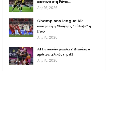
απέναντι στη Ράγιο…
Απρ 16, 2026
Champions League: Με
ανατροπή η Μπάγερν, “πάλεψε” η
Ρεάλ
Απρ 15, 2026
Α1 Γυναικών μπάσκετ: Διεκόπη ο
πρώτος τελικός της Α1
Απρ 15, 2026