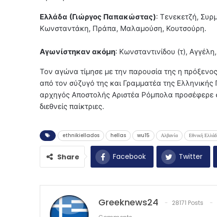
Ελλάδα
(Γιώργος Παπακώστας)
: Τενεκετζή, Συρ
Κωνσταντάκη, Πράπα, Μαλαμούση, Κουτσούρη.
Αγωνίστηκαν ακόμη
: Κωνσταντινίδου (τ), Αγγέλη
Τον αγώνα τίμησε με την παρουσία της η πρόξενο
από τον σύζυγό της και Γραμματέα της Ελληνικής
αρχηγός Αποστολής Αριστέα Ρόμπολα προσέφερε σ
διεθνείς παίκτριες.
ethnikiellados
hellas
wu15
Αλβανία
Εθνική Ελλάδ
Facebook
Twitter
Share
Greeknews24
28171 Posts