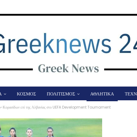
Α
ΚΟΣΜΟΣ
ΠΟΛΙΤΙΣΜΟΣ
ΑΘΛΗΤΙΚΑ
ΤΕΧΝ
Προ-Κορασίδων επί της Αλβανίας στο UEFA Development Tournament