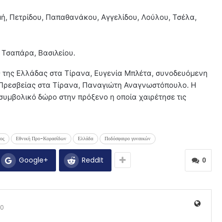
μή, Πετρίδου, Παπαθανάκου, Αγγελίδου, Λούλου, Τσέλα,
, Τσαπάρα, Βασιλείου.
ς της Ελλάδας στα Τίρανα, Ευγενία Μπλέτα, συνοδευόμενη
 Πρεσβείας στα Τίρανα, Παναγιώτη Αναγνωστόπουλο. Η
υμβολικό δώρο στην πρόξενο η οποία χαιρέτησε τις
ος
Εθνική Προ-Κορασίδων
Ελλάδα
Ποδόσφαιρο γυναικών
Google+
ReddIt
0
0