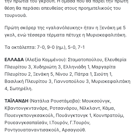
την πρωτιά του γκρουπ. Η ομάδα που θα πάρει την πρώτη
θέση θα περάσει απευθείας στους προημιτελικούς του
τουρνουά.
Πρώτη σκόρερ της «γαλανόλευκης» ήταν η Ξενάκη με 5
γκολ, ενώ τέσσερα τέρματα πέτυχε η Μυριοκεφαλιτάκη.
Τα οκτάλεπτα: 7-0, 9-0 (ημ.), 5-0, 7-1
ΕΛΛΑΔΑ
(Αλεξία Καμμένου): Σταματοπούλου, Ελευθερία
Πλευρίτου 3, Χυδηριώτη 3, Ελληνιάδη 1, Μαργαρίτα
Πλευρίτου 2, Ξενάκη 5, Νίνου 2, Πάτρα 1, Σιούτη 1,
Βασιλική Πλευρίτου 3, Γιαννοπούλου 3, Μυριοκεφαλιτάκη
4, Σωτηρέλη.
ΤΑΪΛΑΝΔΗ
(Νατάλια Ρουστάμοβα): Μουκσούνγκ,
Κβαντονγκντανάρε, Ροτσανάρου, Νίλκλαντ, Κάμα,
Πουενγκπονγκσακούλ, Πουάνγκτονγκ 1, Κουνπρατούμ,
Ρουεανγκσαπαϊσάν, Ι.Τουρόν, Γ.Τουρόν,
Ροντγουαταναντισακούλ, Αρσαγιούθ.