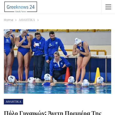
Home
ΑΘΛΗΤΙΚΑ
ΑΘΛΗΤΙΚΑ
Πόλο Γυναικών: Άνετη Πρεμιέρα Της