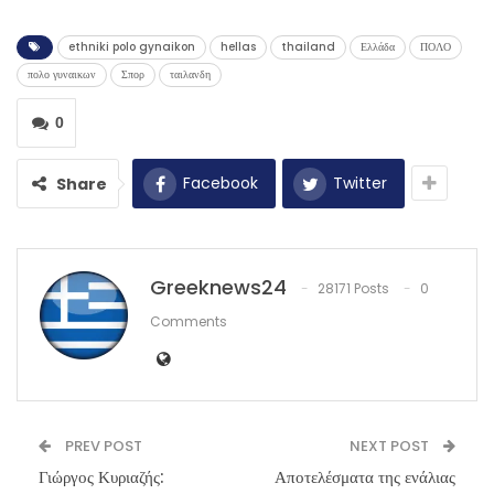
ethniki polo gynaikon
hellas
thailand
Ελλάδα
ΠΟΛΟ
πολο γυναικων
Σπορ
ταιλανδη
0
Facebook
Twitter
Share
Greeknews24
28171 Posts
0
Comments
PREV POST
NEXT POST
Γιώργος Κυριαζής:
Αποτελέσματα της ενάλιας