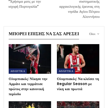
“Χρήσιμα ματς με την
συστηματικής
ισχυρή Πορτογαλία”
αρχαιολογικής έρευνας στη
νησίδα Αγίου Πέτρου
Αλοννήσου
ΜΠΟΡΕΊ ΕΠΊΣΗΣ ΝΑ ΣΑΣ ΑΡΈΣΕΙ
Ολοι
ΑΘΛΗΤΙΚΑ
ΑΘΛΗΤΙΚΑ
Ολυμπιακός: Νίκησε την
Ολυμπιακός: Να κλείσει τη
Αρμάνι και τερμάτισε
Regular Season με
πρώτος στην κανονική
νίκη και πρωτιά
περίοδο