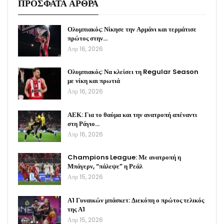
ΠΡΟΣΦΑΤΑ ΑΡΘΡΑ
Ολυμπιακός: Νίκησε την Αρμάνι και τερμάτισε
πρώτος στην…
Απρ 16, 2026
Ολυμπιακός: Να κλείσει τη Regular Season
με νίκη και πρωτιά
Απρ 16, 2026
ΑΕΚ: Για το θαύμα και την ανατροπή απέναντι
στη Ράγιο…
Απρ 16, 2026
Champions League: Με ανατροπή η
Μπάγερν, “πάλεψε” η Ρεάλ
Απρ 15, 2026
Α1 Γυναικών μπάσκετ: Διεκόπη ο πρώτος τελικός
της Α1
Απρ 15, 2026