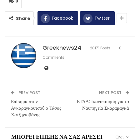
0
Facebook
Twitter
Share
Greeknews24
28171 Posts
0
Comments
PREV POST
NEXT POST
Επίσημα στην
ΕΤΑΔ: Ικανοποίηση για τα
Ανκαραγκουτσού ο Τάσος
Ναυπηγεία Σκαραμαγκά
Χατζηγιοβάνης
ΜΠΟΡΕΊ ΕΠΊΣΗΣ ΝΑ ΣΑΣ ΑΡΈΣΕΙ
Ολοι