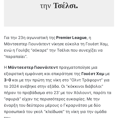
την
Τσέλσι.
Για την 23η αγωνιστική της
Premier League
, η
Μάντσεστερ Γιουνάιτεντ νίκησε εύκολα τη Γουέστ Χαμ,
ενώ η Γουλβς “σόκαρε” την Τσέλσι που συνεχίζει να
“παραπαίει”.
Η
Μάντσεστερ Γιουνάιτεντ
πραγματοποίησε μια
εξαιρετική εμφάνιση και επικράτησε της
Γουέστ Χαμ
με
3-0
και με την πρώτη της νίκη στο “Ολντ Τράφορντ” για
το 2024 ανέβηκε στην εξάδα. Οι “κόκκινοι διάβολοι”
πήραν το προβάδισμα στο 23′ με τον Χόιλουντ, παρότι τα
“σφυριά” είχαν τις περισσότερες ευκαιρίες. Με την
έναρξη του δεύτερου μέρους ο Γκραρνάτσο με δύο
προσωπικά του γκολ “κλείδωσε” τη νίκη για την ομάδα
του.