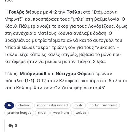
Η
Γουλβς
διέσυρε με
4-2
την
Τσέλσι
στο “Στάμφορντ
Μπριντζ” και προσπέρασε τους “μπλε” στη βαθμολογία. Ο
Κόουλ Πάλμερ άνοιξε το σκορ για τους Λονδρέζους, όμως
στη συνέχεια ο Ματέους Κούνια ανέλαβε δράση. Ο
Βραζιλιάνος με τρία τέρματα αλλά και το αυτογκόλ του
Ντισασί έδωσε “αέρα” τριών γκολ για τους “λύκους”. Η
Τσέλσι είχε κάποιες καλές στιγμές, βέβαια το μόνο που
κατάφερε ήταν να μειώσει με τον Τιάγκο Σίλβα.
Τέλος,
Μπόρνμουθ
και
Νότιγχαμ Φόρεστ
έμειναν
ισόπαλες
(1-1).
Ο Τζάστιν Κλάιφερτ σκόραρε στο 5ο λεπτό
και ο Κάλουμ Χάντσον-Οντόι ισοφάρισε στο 45′.
chelsea
manchester united
mufc
nottigham forest
premier league
slider
west ham
wolves
0