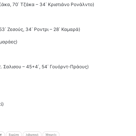
Σάκα, 70΄ Τζάκα – 34΄ Κριστιάνο Ρονάλντο)
 53΄ Ζεσούς, 34΄ Ροντρι – 28΄ Καμαρά)
ιμαράες)
. Σαλισου – 45+4΄, 54΄ Γουόρντ-Πράους)
ί)
er
Ευρώπη
λιβερπουλ
Μπερνλι