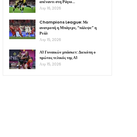
απέναντι στη Ράγιο…
Απρ 16, 2026
Champions League: Με
ανατροπή η Μπάγερν, “πάλεψε” η
Ρεάλ
Απρ 15, 2026
Α1 Γυναικών μπάσκετ: Διεκόπη ο
πρώτος τελικός της Α1
Απρ 15, 2026