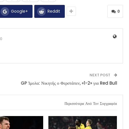
Google+
ReddIt
0
0
NEXT POST
GP Ίμολα: Νικητής ο Φερστάπεν, «1-2» για Red Bull
Περισσότερα Από Τον Συγγραφέα