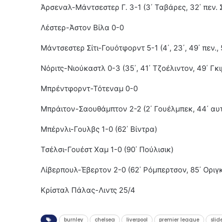
Άρσεναλ-Μάντσεστερ Γ. 3-1 (3΄ Ταβάρες, 32΄ πεν. 
Λέστερ-Άστον Βίλα 0-0
Μάντσεστερ Σίτι-Γουότφορντ 5-1 (4΄, 23΄, 49΄ πεν.,
Νόριτς-Νιούκαστλ 0-3 (35΄, 41΄ Τζοέλιντον, 49΄ Γκ
Μπρέντφορντ-Τότεναμ 0-0
Μπράιτον-Σαουθάμπτον 2-2 (2΄ Γουέλμπεκ, 44΄ αυτ
Μπέρνλι-Γουλβς 1-0 (62΄ Βίντρα)
Τσέλσι-Γουέστ Χαμ 1-0 (90΄ Πούλισικ)
Λίβερπουλ-Έβερτον 2-0 (62΄ Ρόμπερτσον, 85΄ Οριγκ
Κρίσταλ Πάλας-Λιντς 25/4
burnley
chelsea
liverpool
premier league
slid