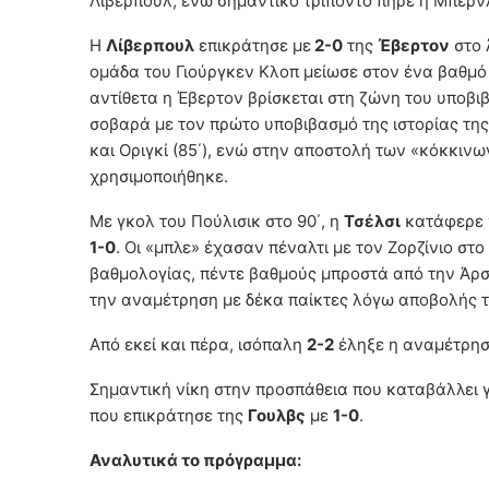
Λίβερπουλ, ενώ σημαντικό τρίποντο πήρε η Μπέρνλ
Η
Λίβερπουλ
επικράτησε με
2-0
της
Έβερτον
στο 
ομάδα του Γιούργκεν Κλοπ μείωσε στον ένα βαθμό
αντίθετα η Έβερτον βρίσκεται στη ζώνη του υποβιβ
σοβαρά με τον πρώτο υποβιβασμό της ιστορίας της
και Οριγκί (85΄), ενώ στην αποστολή των «κόκκινω
χρησιμοποιήθηκε.
Με γκολ του Πούλισικ στο 90΄, η
Τσέλσι
κατάφερε ν
1-0
. Οι «μπλε» έχασαν πέναλτι με τον Ζορζίνιο στ
βαθμολογίας, πέντε βαθμούς μπροστά από την Άρσ
την αναμέτρηση με δέκα παίκτες λόγω αποβολής τ
Από εκεί και πέρα, ισόπαλη
2-2
έληξε η αναμέτρη
Σημαντική νίκη στην προσπάθεια που καταβάλλει 
που επικράτησε της
Γουλβς
με
1-0
.
Αναλυτικά το πρόγραμμα: