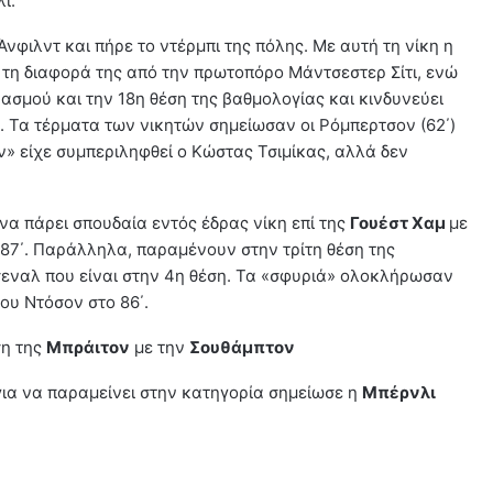
ι.
Άνφιλντ και πήρε το ντέρμπι της πόλης. Με αυτή τη νίκη η
 τη διαφορά της από την πρωτοπόρο Μάντσεστερ Σίτι, ενώ
ασμού και την 18η θέση της βαθμολογίας και κινδυνεύει
. Τα τέρματα των νικητών σημείωσαν οι Ρόμπερτσον (62΄)
ν» είχε συμπεριληφθεί ο Κώστας Τσιμίκας, αλλά δεν
α πάρει σπουδαία εντός έδρας νίκη επί της
Γουέστ Χαμ
με
ο 87΄. Παράλληλα, παραμένουν στην τρίτη θέση της
εναλ που είναι στην 4η θέση. Τα «σφυριά» ολοκλήρωσαν
ου Ντόσον στο 86΄.
ση της
Μπράιτον
με την
Σουθάμπτον
για να παραμείνει στην κατηγορία σημείωσε η
Μπέρνλι