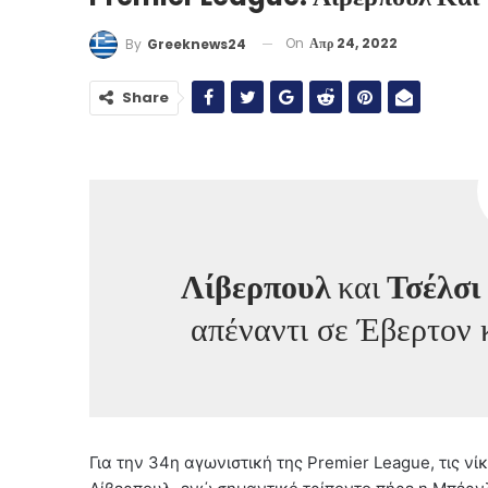
On
Απρ 24, 2022
By
Greeknews24
Share
Λίβερπουλ
και
Τσέλσι
απέναντι σε Έβερτον 
Για την 34η αγωνιστική της Premier League, τις νί