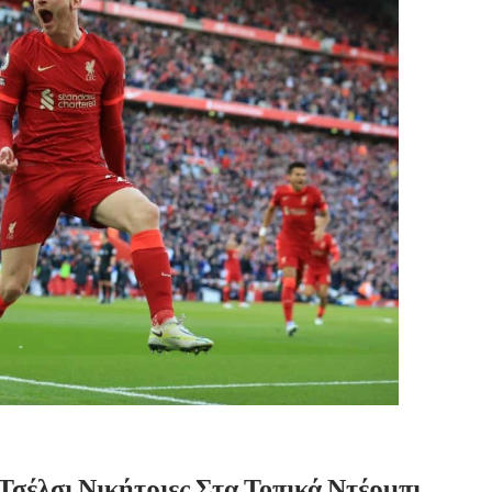
σέλσι Νικήτριες Στα Τοπικά Ντέρμπι