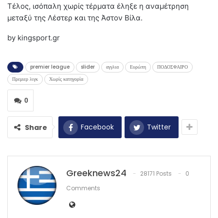
Τέλος, ισόπαλη χωρίς τέρματα έληξε η αναμέτρηση
μεταξύ της Λέστερ και της Άστον Βίλα.
by kingsport.gr
premier league
slider
αγγλια
Ευρώπη
ΠΟΔΟΣΦΑΙΡΟ
Πρεμιερ λιγκ
Χωρίς κατηγορία
0
Facebook
Twitter
Share
Greeknews24
28171 Posts
0
Comments