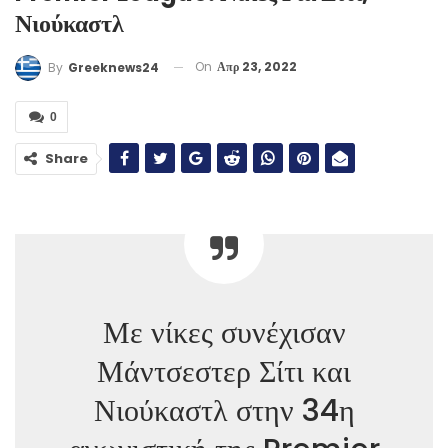
Νιούκαστλ
On
Απρ 23, 2022
By
Greeknews24
0
Share
Με νίκες συνέχισαν
Μάντσεστερ Σίτι και
Νιούκαστλ στην 34η