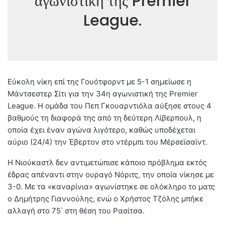
αγωνιστική της Premier
League.
Εύκολη νίκη επί της Γουότφορντ με 5-1 σημείωσε η
Μάντσεστερ Σίτι για την 34η αγωνιστική της Premier
League. Η ομάδα του Πεπ Γκουαρντιόλα αύξησε στους 4
βαθμούς τη διαφορά της από τη δεύτερη Λίβερπουλ, η
οποία έχει έναν αγώνα λιγότερο, καθώς υποδέχεται
αύριο (24/4) την Έβερτον στο ντέρμπι του Μέρσεϊσαϊντ.
Η Νιούκαστλ δεν αντιμετώπισε κάποιο πρόβλημα εκτός
έδρας απέναντι στην ουραγό Νόριτς, την οποία νίκησε με
3-0. Με τα «καναρίνια» αγωνίστηκε σε ολόκληρο το ματς
ο Δημήτρης Γιαννούλης, ενώ ο Χρήστος Τζόλης μπήκε
αλλαγή στο 75΄ στη θέση του Ρασίτσα.