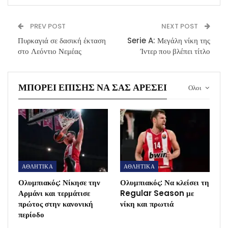
PREV POST
NEXT POST
Πυρκαγιά σε δασική έκταση
Serie A: Μεγάλη νίκη της
στο Λεόντιο Νεμέας
Ίντερ που βλέπει τίτλο
ΜΠΟΡΕΊ ΕΠΊΣΗΣ ΝΑ ΣΑΣ ΑΡΈΣΕΙ
Ολοι
ΑΘΛΗΤΙΚΑ
ΑΘΛΗΤΙΚΑ
Ολυμπιακός: Νίκησε την
Ολυμπιακός: Να κλείσει τη
Αρμάνι και τερμάτισε
Regular Season με
πρώτος στην κανονική
νίκη και πρωτιά
περίοδο