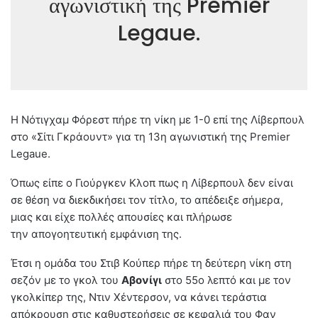
αγωνιστική της Premier
Legaue.
Η Νότιγχαμ Φόρεστ πήρε τη νίκη με 1-0 επί της Λίβερπουλ
στο «Σίτι Γκράουντ» για τη 13η αγωνιστική της Premier
Legaue.
Όπως είπε ο Γιούργκεν Κλοπ πως η Λίβερπουλ δεν είναι
σε θέση να διεκδικήσει τον τίτλο, το απέδειξε σήμερα,
μιας και είχε πολλές απουσίες και πλήρωσε
την απογοητευτική εμφάνιση της.
Έτσι η ομάδα του Στιβ Κούπερ πήρε τη δεύτερη νίκη στη
σεζόν με το γκολ του
Αβονίγι
στο 55o λεπτό και με τον
γκολκίπερ της, Ντιν Χέντερσον, να κάνει τεράστια
απόκρουση στις καθυστερήσεις σε κεφαλιά του Φαν