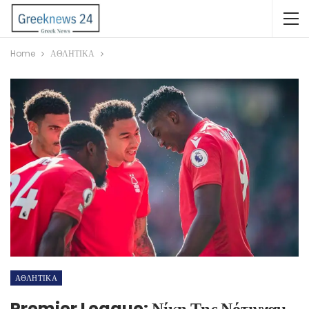
Home
ΑΘΛΗΤΙΚΑ
ΑΘΛΗΤΙΚΑ
Premier Legaue: Νίκη Της Νότιγχαμ