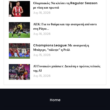
Ολυμπιακός: Να κλείσει τη Regular Season
με νίκη και πρωτιά
Απρ 16, 2026
ΑΕΚ: Για το θαύμα και την ανατροπή απέναντι
στη Ράγιο…
Απρ 16, 2026
Champions League: Με ανατροπή η
Μπάγερν, “πάλεψε” η Ρεάλ
Απρ 15, 2026
Α1 Γυναικών μπάσκετ: Διεκόπη ο πρώτος τελικός
της Α1
Απρ 15, 2026
Home