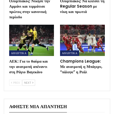
Ολυμπιακός: Νίκησε την
Ολυμπιακός: Να κλείσει τη
Αρμάνι και τερμάτισε
Regular Season με
πρώτος στην κανονική
νίκη και πρωτιά
περίοδο
ΑΘΛΗΤΙΚΑ
ΑΘΛΗΤΙΚΑ
ΑΕΚ: Για το θαύμα και
Champions League:
την ανατροπή απέναντι
Με ανατροπή η Μπάγερν,
στη Ράγιο Βαγεκάνο
“πάλεψε” η Ρεάλ
PREV
NEXT
ΑΦΉΣΤΕ ΜΙΑ ΑΠΆΝΤΗΣΗ