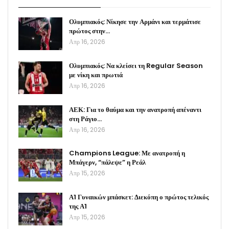
Ολυμπιακός: Νίκησε την Αρμάνι και τερμάτισε
πρώτος στην…
Απρ 16, 2026
Ολυμπιακός: Να κλείσει τη Regular Season
με νίκη και πρωτιά
Απρ 16, 2026
ΑΕΚ: Για το θαύμα και την ανατροπή απέναντι
στη Ράγιο…
Απρ 16, 2026
Champions League: Με ανατροπή η
Μπάγερν, “πάλεψε” η Ρεάλ
Απρ 15, 2026
Α1 Γυναικών μπάσκετ: Διεκόπη ο πρώτος τελικός
της Α1
Απρ 15, 2026