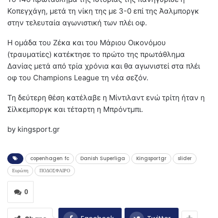
Κοπεγχάγη, μετά τη νίκη της με 3-0 επί της Άαλμποργκ
στην τελευταία αγωνιστική των πλέι οφ.
Η ομάδα του Ζέκα και του Μάριου Οικονόμου
(τραυματίες) κατέκτησε το πρώτο της πρωτάθλημα
Δανίας μετά από τρία χρόνια και θα αγωνιστεί στα πλέι
οφ του Champions League τη νέα σεζόν.
Τη δεύτερη θέση κατέλαβε η Μίντιλαντ ενώ τρίτη ήταν η
Σίλκεμποργκ και τέταρτη η Μπρόντμπι.
by kingsport.gr
copenhagen fc
Danish Superliga
Kingsportgr
slider
Ευρώπη
ΠΟΔΟΣΦΑΙΡΟ
0