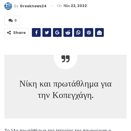
On
Μάι 22, 2022
By
Greeknews24
0
Share
Νίκη και πρωτάθλημα για
την Κοπεγχάγη.
Το 14ο πρωτάθλημα της Ιστορίας της πανηγύρισε η