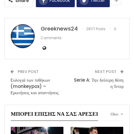
Facebook
Twitter
Share
Greeknews24
28171 Posts
0
Comments
PREV POST
NEXT POST
Ευλογιά των πιθήκων
Serie A: Την δεύτερη θέση
(monkeypox) –
η Ίντερ
Ερωτήσεις και απαντήσεις
ΜΠΟΡΕΊ ΕΠΊΣΗΣ ΝΑ ΣΑΣ ΑΡΈΣΕΙ
Ολοι