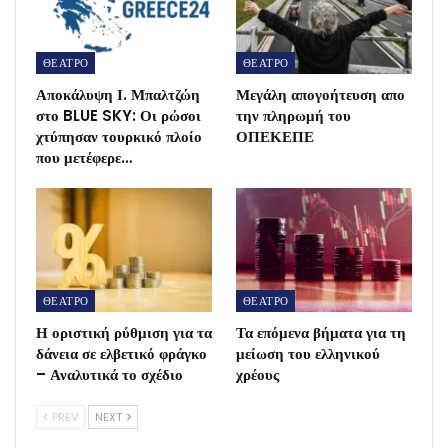
ΘΕΑΤΡΟ
ΘΕΑΤΡΟ
Αποκάλυψη Ι. Μπαλτζώη
Μεγάλη απογοήτευση απο
στο BLUE SKY: Οι ρώσοι
την πληρωμή του
χτύπησαν τουρκικό πλοίο
ΟΠΕΚΕΠΕ
που μετέφερε…
ΘΕΑΤΡΟ
ΘΕΑΤΡΟ
Η οριστική ρύθμιση για τα
Τα επόμενα βήματα για τη
δάνεια σε ελβετικό φράγκο
μείωση του ελληνικού
– Αναλυτικά το σχέδιο
χρέους
PREV
NEXT