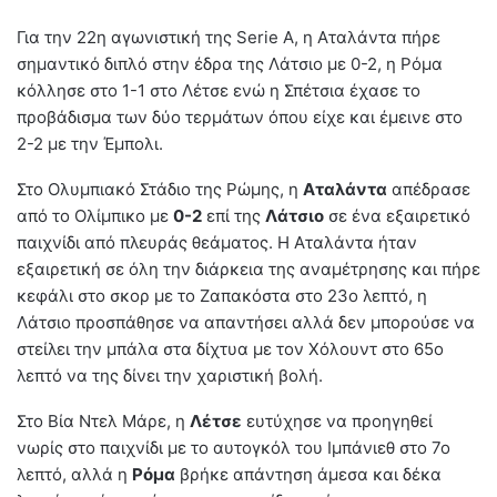
Για την 22η αγωνιστική της Serie A, η Αταλάντα πήρε
σημαντικό διπλό στην έδρα της Λάτσιο με 0-2, η Ρόμα
κόλλησε στο 1-1 στο Λέτσε ενώ η Σπέτσια έχασε το
προβάδισμα των δύο τερμάτων όπου είχε και έμεινε στο
2-2 με την Έμπολι.
Στο Ολυμπιακό Στάδιο της Ρώμης, η
Αταλάντα
απέδρασε
από το Ολίμπικο με
0-2
επί της
Λάτσιο
σε ένα εξαιρετικό
παιχνίδι από πλευράς θεάματος. Η Αταλάντα ήταν
εξαιρετική σε όλη την διάρκεια της αναμέτρησης και πήρε
κεφάλι στο σκορ με το Ζαπακόστα στο 23ο λεπτό, η
Λάτσιο προσπάθησε να απαντήσει αλλά δεν μπορούσε να
στείλει την μπάλα στα δίχτυα με τον Χόλουντ στο 65ο
λεπτό να της δίνει την χαριστική βολή.
Στο Βία Ντελ Μάρε, η
Λέτσε
ευτύχησε να προηγηθεί
νωρίς στο παιχνίδι με το αυτογκόλ του Ιμπάνιεθ στο 7ο
λεπτό, αλλά η
Ρόμα
βρήκε απάντηση άμεσα και δέκα