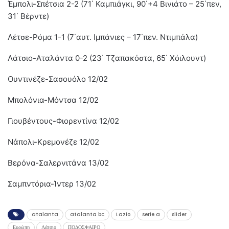
Έμπολι-Σπέτσια 2-2 (71΄ Καμπιάγκι, 90΄+4 Βινιάτο – 25΄πεν,
31΄ Βέρντε)
Λέτσε-Ρόμα 1-1 (7΄αυτ. Ιμπάνιες – 17΄πεν. Ντιμπάλα)
Λάτσιο-Αταλάντα 0-2 (23΄ Τζαπακόστα, 65΄ Χόιλουντ)
Ουντινέζε-Σασουόλο 12/02
Μπολόνια-Μόντσα 12/02
Γιουβέντους-Φιορεντίνα 12/02
Νάπολι-Κρεμονέζε 12/02
Βερόνα-Σαλερνιτάνα 13/02
Σαμπντόρια-Ίντερ 13/02
atalanta
atalanta bc
Lazio
serie a
slider
Ευρώπη
Λάτσιο
ΠΟΔΟΣΦΑΙΡΟ