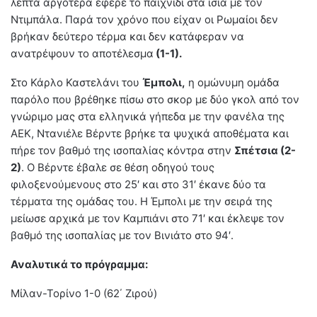
λεπτά αργότερα έφερε το παιχνίδι στα ίσια με τον
Ντιμπάλα. Παρά τον χρόνο που είχαν οι Ρωμαίοι δεν
βρήκαν δεύτερο τέρμα και δεν κατάφεραν να
ανατρέψουν το αποτέλεσμα
(1-1).
Στο Κάρλο Καστελάνι του
Έμπολι,
η ομώνυμη ομάδα
παρόλο που βρέθηκε πίσω στο σκορ με δύο γκολ από τον
γνώριμο μας στα ελληνικά γήπεδα με την φανέλα της
ΑΕΚ, Ντανιέλε Βέρντε βρήκε τα ψυχικά αποθέματα και
πήρε τον βαθμό της ισοπαλίας κόντρα στην
Σπέτσια (2-
2)
.
Ο Βέρντε έβαλε σε θέση οδηγού τους
φιλοξενούμενους στο 25′ και στο 31′ έκανε δύο τα
τέρματα της ομάδας του. Η Έμπολι με την σειρά της
μείωσε αρχικά με τον Καμπιάνι στο 71′ και έκλεψε τον
βαθμό της ισοπαλίας με τον Βινιάτο στο 94′.
Αναλυτικά το πρόγραμμα:
Μίλαν-Τορίνο 1-0 (62΄ Ζιρού)