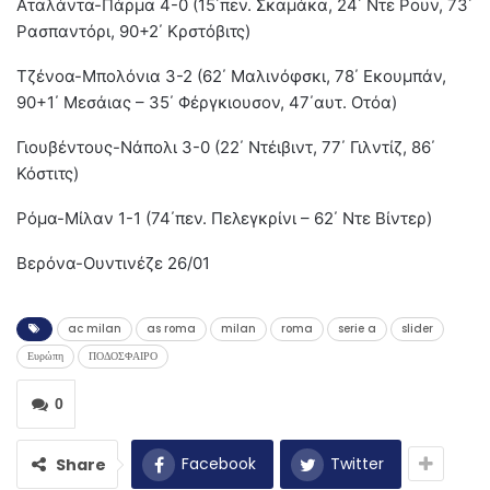
Αταλάντα-Πάρμα 4-0 (15΄πεν. Σκαμάκα, 24΄ Ντε Ρουν, 73΄
Ρασπαντόρι, 90+2΄ Κρστόβιτς)
Τζένοα-Μπολόνια 3-2 (62΄ Μαλινόφσκι, 78΄ Εκουμπάν,
90+1΄ Μεσάιας – 35΄ Φέργκιουσον, 47΄αυτ. Οτόα)
Γιουβέντους-Νάπολι 3-0 (22΄ Ντέιβιντ, 77΄ Γιλντίζ, 86΄
Κόστιτς)
Ρόμα-Μίλαν 1-1 (74΄πεν. Πελεγκρίνι – 62΄ Ντε Βίντερ)
Βερόνα-Ουντινέζε 26/01
ac milan
as roma
milan
roma
serie a
slider
Ευρώπη
ΠΟΔΟΣΦΑΙΡΟ
0
Facebook
Twitter
Share