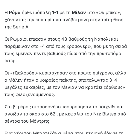
Η
Ρόμα
ήρθε ισόπαλη
1-1
με τη
Μίλαν
στο «Ολίμπικο»,
χάνοντας την ευκαιρία να ανέβει μόνη στην τρίτη θέση
της Serie A.
Oι Ρωμαίοι έπιασαν στους 43 βαθμούς τη Νάπολι και
παρέμειναν στο -4 από τους «ροσονέρι», που με τη σειρά
τους έμειναν πέντε βαθμούς πίσω από την πρωτοπόρο
Ιντερ.
Οι «τζιαλορόσι» κυριάρχησαν στο πρώτο ημίχρονο, αλλά
ο Μάλεν ήταν ο μοιραίος παίκτης, σπαταλώντας 3-4
μεγάλες ευκαιρίες, με τον Μενιάν να κρατάει «όρθιους»
τους φιλοξενούμενους.
Στο β΄ μέρος οι «ροσονέρι» ισορρόπησαν το παιχνίδι και
άνοιξαν το σκορ στο 62΄, με κεφαλιά του Ντε Βίντερ από
σέντρα του Μόντριτς.
Ενα χέρι του Μπαρτεζάγκι μέσα στην περιοχή έδωσε τη