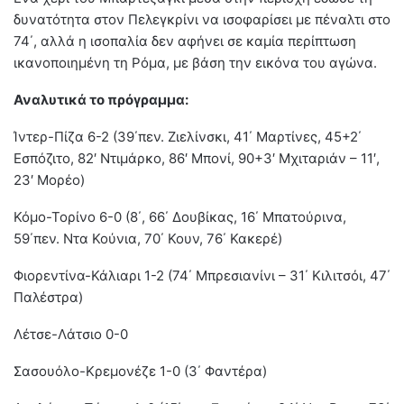
δυνατότητα στον Πελεγκρίνι να ισοφαρίσει με πέναλτι στο
74΄, αλλά η ισοπαλία δεν αφήνει σε καμία περίπτωση
ικανοποιημένη τη Ρόμα, με βάση την εικόνα του αγώνα.
Αναλυτικά το πρόγραμμα:
Ίντερ-Πίζα 6-2 (39΄πεν. Ζιελίνσκι, 41΄ Μαρτίνες, 45+2΄
Εσπόζιτο, 82′ Ντιμάρκο, 86′ Μπονί, 90+3′ Μχιταριάν – 11′,
23′ Μορέο)
Κόμο-Τορίνο 6-0 (8΄, 66΄ Δουβίκας, 16΄ Μπατούρινα,
59΄πεν. Ντα Κούνια, 70΄ Κουν, 76΄ Κακερέ)
Φιορεντίνα-Κάλιαρι 1-2 (74΄ Μπρεσιανίνι – 31΄ Κιλιτσόι, 47΄
Παλέστρα)
Λέτσε-Λάτσιο 0-0
Σασουόλο-Κρεμονέζε 1-0 (3΄ Φαντέρα)