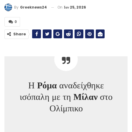
On
Ιαν 25, 2026
By
Greeknews24
0
Share
Η
Ρόμα
αναδείχθηκε
ισόπαλη με τη
Μίλαν
στο
Ολίμπικο