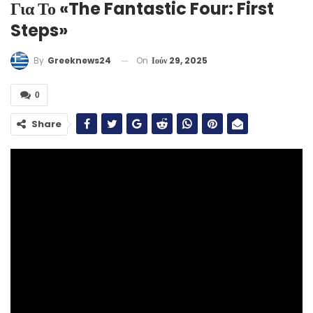
Για Το «The Fantastic Four: First
Steps»
On
Ιούν 29, 2025
By
Greeknews24
0
Share