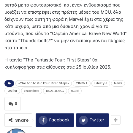
ρετρό με το φουτουριστικό, και έναν ενθουσιασμό που
μοιάζει να επιστρέφει στις πρώτες μέρες του MCU, όλα
δείχνουν πως αυτή τη φορά η Marvel έχει στα χέρια της
κάτι ισχυρό, μετά από μια δύσκολη χρονιά για το
στούντιο, που είδε το “Captain America: Brave New World”
και το “Thunderbolts*” να μην ανταποκρίνονται πλήρως
στα ταμεία.
Η ταινία “The Fantastic Four: First Steps” θα
κυκλοφορήσει στις αίθουσες στις 25 Ιουλίου 2025.
«The Fantastic Four: First Steps»
CINEMA
Lifestyle
News
trailer
δημοσιότητα
ΠΟΛΙΤΙΣΜΟΣ
τελικό
0
Facebook
Twitter
Share