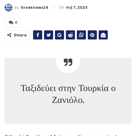
On
Φεβ 7, 2023
By
Greeknews24
0
Share
Ταξιδεύει στην Τουρκία ο
Ζανιόλο.