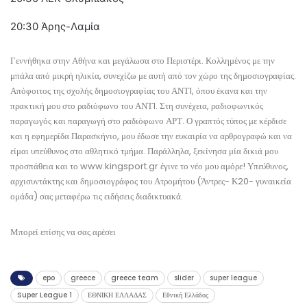
20:30 Άρης-Λαμία
Γεννήθηκα στην Αθήνα και μεγάλωσα στο Περιστέρι. Κολλημένος με την
μπάλα από μικρή ηλικία, συνεχίζω με αυτή από τον χώρο της δημοσιογραφίας.
Απόφοιτος της σχολής δημοσιογραφίας του ΑΝΤ1, όπου έκανα και την
πρακτική μου στο ραδιόφωνο του ΑΝΤ1. Στη συνέχεια, ραδιοφωνικός
παραγωγός και παραγωγή στο ραδιόφωνο ΑΡΤ. Ο γραπτός τύπος με κέρδισε
και η εφημερίδα Παρασκήνιο, μου έδωσε την ευκαιρία να αρθρογραφώ και να
είμαι υπεύθυνος στο αθλητικό τμήμα. Παράλληλα, ξεκίνησα μία δικιά μου
προσπάθεια και το www.kingsport.gr έγινε το νέο μου αμόρε! Υπεύθυνος,
αρχισυντάκτης και δημοσιογράφος του Ατρομήτου (Άντρες- Κ20- γυναικεία
ομάδα) σας μεταφέρω τις ειδήσεις διαδικτυακά.
Μπορεί επίσης να σας αρέσει
epo
greece
greece team
slider
super league
Super League 1
ΕΘΝΙΚΗ ΕΛΛΑΔΑΣ
Εθνική Ελλάδος