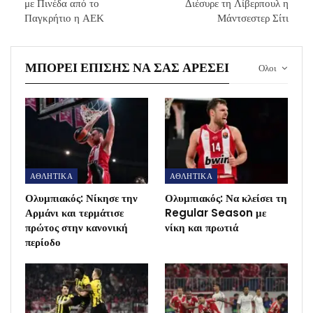
με Πινέδα από το
Διέσυρε τη Λίβερπουλ η
Παγκρήτιο η ΑΕΚ
Μάντσεστερ Σίτι
ΜΠΟΡΕΊ ΕΠΊΣΗΣ ΝΑ ΣΑΣ ΑΡΈΣΕΙ
Ολοι
ΑΘΛΗΤΙΚΑ
ΑΘΛΗΤΙΚΑ
Ολυμπιακός: Νίκησε την
Ολυμπιακός: Να κλείσει τη
Αρμάνι και τερμάτισε
Regular Season με
πρώτος στην κανονική
νίκη και πρωτιά
περίοδο