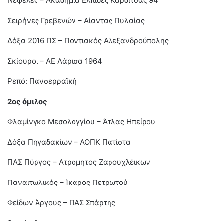
Νεφέλες – Ακαδημία Ελπίδες Καρδίτσας 94
Σειρήνες Γρεβενών – Αίαντας Πυλαίας
Δόξα 2016 ΠΣ – Ποντιακός Αλεξανδρούπολης
Σκίουροι – ΑΕ Λάρισα 1964
Ρεπό: Πανσερραϊκή
2ος όμιλος
Φλαμίνγκο Μεσολογγίου – Άτλας Ηπείρου
Δόξα Πηγαδακίων – ΑΟΠΚ Πατίστα
ΠΑΣ Πύργος – Ατρόμητος Ζαρουχλέικων
Παναιτωλικός – Ίκαρος Πετρωτού
Φείδων Άργους – ΠΑΣ Σπάρτης