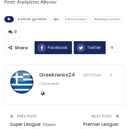
Ρεπό: Ατρόμητος Αθηνών
b ethniki gynaikon
epo
β εθνικη γυναικων
Ποδόσφαιρο γυναικών
0
Facebook
Twitter
Share
Greeknews24
28171 Posts
0
Comments
PREV POST
NEXT POST
Super League: Πέρασε
Premier League: