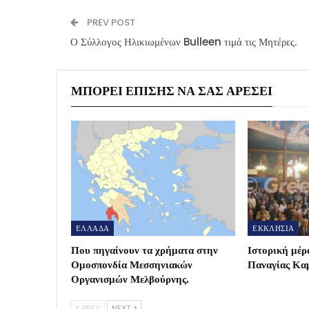
PREV POST
Ο Σύλλογος Ηλικιωμένων Bulleen τιμά τις Μητέρες.
ΜΠΟΡΕΊ ΕΠΊΣΗΣ ΝΑ ΣΑΣ ΑΡΈΣΕΙ
ΕΛΛΑΔΑ
ΕΚΚΛΗΣΙΑ
Που πηγαίνουν τα χρήματα στην
Ιστορική μέρα
Ομοσπονδία Μεσσηνιακών
Παναγίας Καμ
Οργανισμών Μελβούρνης.
PREV
NEXT