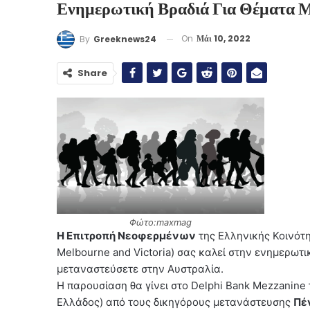
Ενημερωτική Βραδιά Για Θέματα Μ
On
Μάι 10, 2022
By
Greeknews24
Share
Φώτο:maxmag
Η Επιτροπή Νεοφερμένων
της Ελληνικής Κοινότ
Melbourne and Victoria) σας καλεί στην ενημερωτ
μεταναστεύσετε στην Αυστραλία.
Η παρουσίαση θα γίνει στο Delphi Bank Mezzanine
Ελλάδος) από τους δικηγόρους μετανάστευσης
Πέ