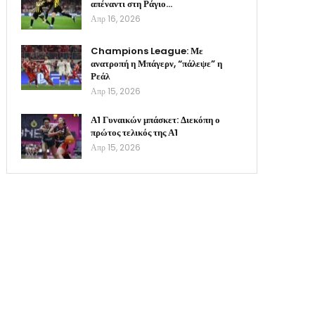
απέναντι στη Ράγιο…
Απρ 16, 2026
Champions League: Με
ανατροπή η Μπάγερν, “πάλεψε” η
Ρεάλ
Απρ 15, 2026
Α1 Γυναικών μπάσκετ: Διεκόπη ο
πρώτος τελικός της Α1
Απρ 15, 2026