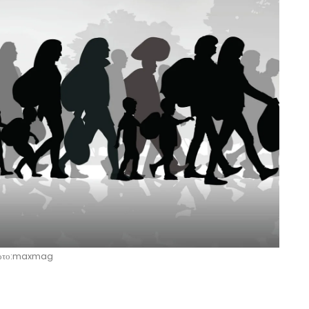
ώτο:maxmag