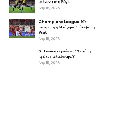
απέναντι στη Ράγιο…
Απρ 16, 2026
Champions League: Με
ανατροπή η Μπάγερν, “πάλεψε” η
Ρεάλ
Απρ 15, 2026
Α1 Γυναικών μπάσκετ: Διεκόπη ο
πρώτος τελικός της Α1
Απρ 15, 2026