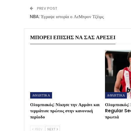
PREV POST
NBA: Έγραψε ιστορία ο ΛεΜπρον Τζέιμς
ΜΠΟΡΕΊ ΕΠΊΣΗΣ ΝΑ ΣΑΣ ΑΡΈΣΕΙ
ΑΘΛΗΤΙΚΑ
ΑΘΛΗΤΙΚΑ
Ολυμπιακός: Νίκησε την Αρμάνι και
Ολυμπιακός: 
τερμάτισε πρώτος στην κανονική
Regular Sea
περίοδο
πρωτιά
PREV
NEXT