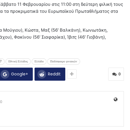
Σάββατο 11 Φεβρουαρίου στις 11:00 στη δεύτερη φιλική τους
για τα προκριματικά του Ευρωπαϊκού Πρωταθλήματος στα
α Μούγιου), Κώστα, Μαξ (56′ Βαλκάνη), Κωνιωτάκη,
ου), Φακίνου (56′ Σιαφαρίκα), Ίβιτς (46′ Γιοβάνη),
7
Εθνική Ελλάδος
Ελλάδα
Ποδόσφαιρο γυναικών
Google+
ReddIt
0
0