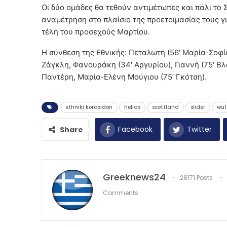
Οι δύο ομάδες θα τεθούν αντιμέτωπες και πάλι το 
αναμέτρηση στο πλαίσιο της προετοιμασίας τους 
τέλη του προσεχούς Μαρτίου.
Η σύνθεση της Εθνικής: Πεταλωτή (56′ Μαρία-Σοφί
Ζάγκλη, Φανουράκη (34′ Αργυρίου), Γιαννή (75′ Βλάχ
Παντέρη, Μαρία-Ελένη Μούγιου (75′ Γκότση).
ethniki korasidon
hellas
scottland
slider
wu1
Facebook
Twitter
Share
Greeknews24
28171 Posts
Comments