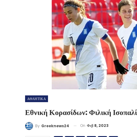
ΑΘΛΗΤΙΚΑ
Εθνική Κορασίδων: Φιλική Ισοπαλ
On
Φεβ 8, 2023
By
Greeknews24