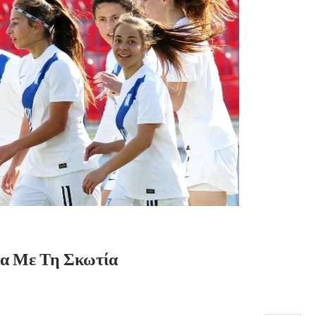
ία Με Τη Σκωτία