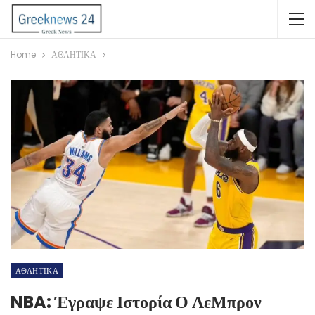
Home
ΑΘΛΗΤΙΚΑ
ΑΘΛΗΤΙΚΑ
NBA: Έγραψε Ιστορία Ο ΛεΜπρον