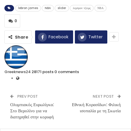
lebron james
NBA
slider
λεμπρον τζειμς
ΝΒΑ
0
Facebook
Twitter
Share
Greeknews24
28171 posts
0 comments
PREV POST
NEXT POST
Ολυμπιακός Ευρωλίγκα:
Εθνική Κορασίδων: Φιλική
Στο Βερολίνο για να
ισοπαλία με τη Σκωτία
διατηρηθεί στην κορυφή