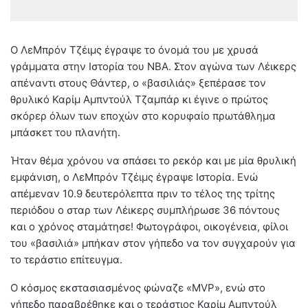
Ο ΛεMπρόν Τζέιμς έγραψε το όνομά του με χρυσά
γράμματα στην Ιστορία του ΝΒΑ. Στον αγώνα των Λέικερς
απέναντι στους Θάντερ, ο «βασιλιάς» ξεπέρασε τον
θρυλικό Καρίμ Αμπντούλ Τζαμπάρ κι έγινε ο πρώτος
σκόρερ όλων των εποχών στο κορυφαίο πρωτάθλημα
μπάσκετ του πλανήτη.
Ήταν θέμα χρόνου να σπάσει το ρεκόρ και με μία θρυλική
εμφάνιση, ο ΛεMπρόν Τζέιμς έγραψε Ιστορία. Ενώ
απέμεναν 10.9 δευτερόλεπτα πριν το τέλος της τρίτης
περιόδου ο σταρ των Λέικερς συμπλήρωσε 36 πόντους
και ο χρόνος σταμάτησε! Φωτογράφοι, οικογένεια, φίλοι
του «βασιλιά» μπήκαν στον γήπεδο να τον συγχαρούν για
το τεράστιο επίτευγμα.
Ο κόσμος εκστασιασμένος φώναζε «MVP», ενώ στο
γήπεδο παραβρέθηκε και ο τεράστιος Καρίμ Αμπντούλ