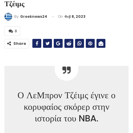
Τζέιμς
On
Φεβ 8, 2023
By
Greeknews24
0
Share
Ο ΛεΜπρον Τζέιμς έγινε ο
κορυφαίος σκόρερ στην
ιστορία του NBA.