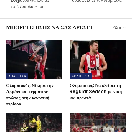
26χρονου για κλοπές
συμφωνία με τον Ντιμπάλα
κατ΄εξακολούθηση
ΜΠΟΡΕΊ ΕΠΊΣΗΣ ΝΑ ΣΑΣ ΑΡΈΣΕΙ
Ολοι
ΑΘΛΗΤΙΚΑ
ΑΘΛΗΤΙΚΑ
Ολυμπιακός: Νίκησε την
Ολυμπιακός: Να κλείσει τη
Αρμάνι και τερμάτισε
Regular Season με νίκη
πρώτος στην κανονική
και πρωτιά
περίοδο