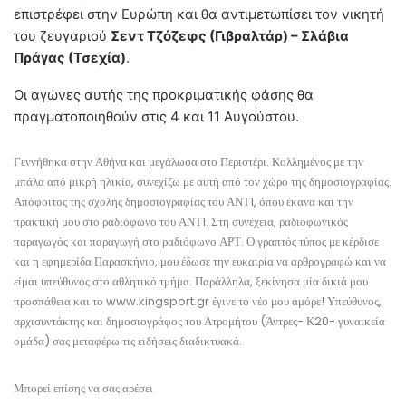
επιστρέφει στην Ευρώπη και θα αντιμετωπίσει τον νικητή
του ζευγαριού
Σεντ Τζόζεφς (Γιβραλτάρ) – Σλάβια
Πράγας (Τσεχία)
.
Οι αγώνες αυτής της προκριματικής φάσης θα
πραγματοποιηθούν στις 4 και 11 Αυγούστου.
Γεννήθηκα στην Αθήνα και μεγάλωσα στο Περιστέρι. Κολλημένος με την
μπάλα από μικρή ηλικία, συνεχίζω με αυτή από τον χώρο της δημοσιογραφίας.
Απόφοιτος της σχολής δημοσιογραφίας του ΑΝΤ1, όπου έκανα και την
πρακτική μου στο ραδιόφωνο του ΑΝΤ1. Στη συνέχεια, ραδιοφωνικός
παραγωγός και παραγωγή στο ραδιόφωνο ΑΡΤ. Ο γραπτός τύπος με κέρδισε
και η εφημερίδα Παρασκήνιο, μου έδωσε την ευκαιρία να αρθρογραφώ και να
είμαι υπεύθυνος στο αθλητικό τμήμα. Παράλληλα, ξεκίνησα μία δικιά μου
προσπάθεια και το www.kingsport.gr έγινε το νέο μου αμόρε! Υπεύθυνος,
αρχισυντάκτης και δημοσιογράφος του Ατρομήτου (Άντρες- Κ20- γυναικεία
ομάδα) σας μεταφέρω τις ειδήσεις διαδικτυακά.
Μπορεί επίσης να σας αρέσει