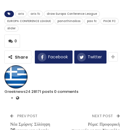
aris
aris fc
draw Europa Conference League
EUROPA CONFERENCE LEAGUE
panathinaikos
pao fc
PAOK FC
slider
0
Facebook
Twitter
Share
Greeknews24
28171 posts
0 comments
PREV POST
NEXT POST
Νέα Σμύρνη: Σύλληψη
Ρόμα: Προφορική