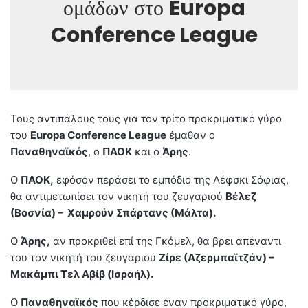
ομάδων στο
Europa
Conference League
Τους αντιπάλους τους για τον τρίτο προκριματικό γύρο
του
Europa Conference League
έμαθαν ο
Παναθηναϊκός
, ο
ΠΑΟΚ
και ο
Άρης
.
Ο
ΠΑΟΚ,
εφόσον περάσει το εμπόδιο της Λέφσκι Σόφιας,
θα αντιμετωπίσει τον νικητή του ζευγαριού
Βέλεζ
(Βοσνία) – Χαμρούν Σπάρτανς (Μάλτα).
Ο
Άρης,
αν προκριθεί επί της Γκόμελ, θα βρει απέναντι
του τον νικητή του ζευγαριού
Ζίρε (Αζερμπαϊτζάν) –
Μακάμπι Τελ Αβίβ (Ισραήλ).
Ο
Παναθηναϊκός
που κέρδισε έναν προκριματικό γύρο,